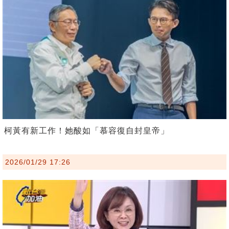
柯黃有新工作！她酸如「慕容復自封皇帝」
2026/01/29 17:26