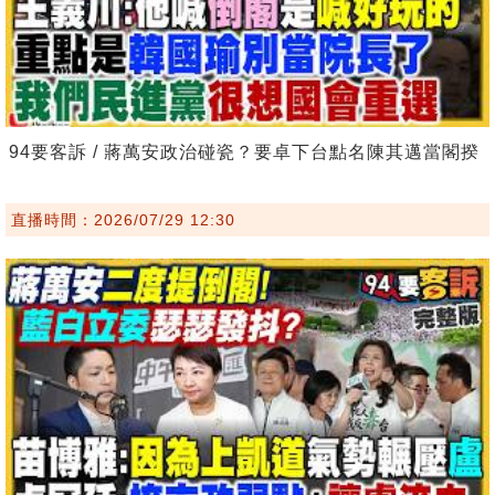
94要客訴 / 蔣萬安政治碰瓷？要卓下台點名陳其邁當閣揆
直播時間：2026/07/29 12:30