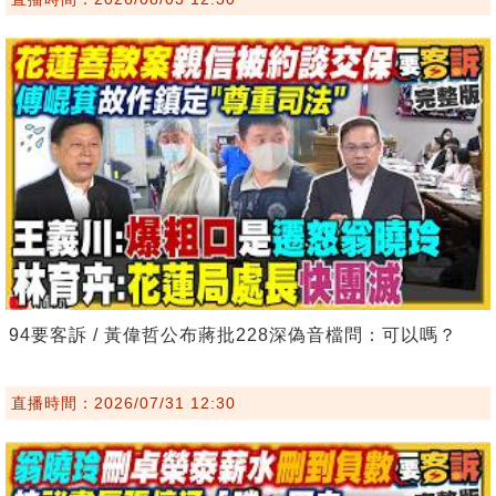
94要客訴 / 黃偉哲公布蔣批228深偽音檔問：可以嗎？
直播時間：2026/07/31 12:30