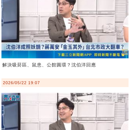
解決吸菸區、鼠患、公館圓環？沈伯洋回應
2026/05/22 19:07