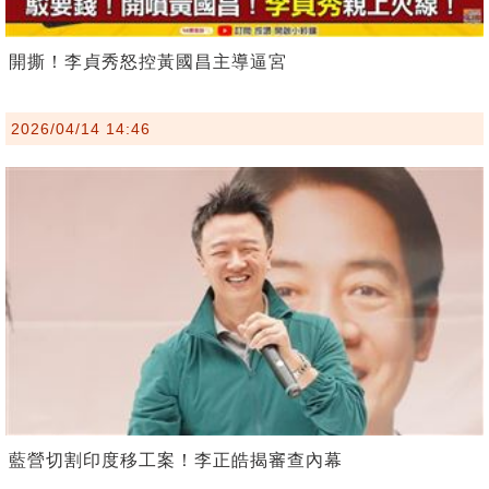
開撕！李貞秀怒控黃國昌主導逼宮
2026/04/14 14:46
藍營切割印度移工案！李正皓揭審查內幕