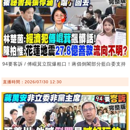
94要客訴 / 傅崐萁立院爆粗口！蔣倡倒閣部分藍白委支持
直播時間：2026/07/30 12:30