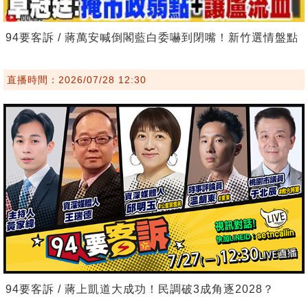
94要客訴 / 蔣萬安喊倒閣藍白委嚇到閉嘴！新竹選情盤點
直播時間：2026/07/28 12:30
94要客訴 / 蔣上凱道大成功！民調破3成角逐2028？