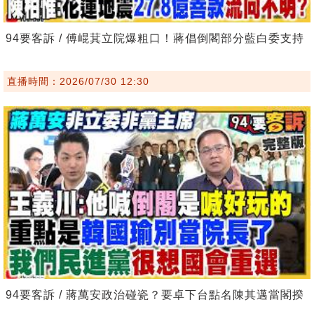
94要客訴 / 傅崐萁立院爆粗口！蔣倡倒閣部分藍白委支持
直播時間：2026/07/30 12:30
94要客訴 / 蔣萬安政治碰瓷？要卓下台點名陳其邁當閣揆