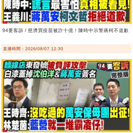
94要客訴 / 慈濟買疫苗被詐十億！陳時中示警蔣柯不道歉
直播時間：2026/08/07 12:30