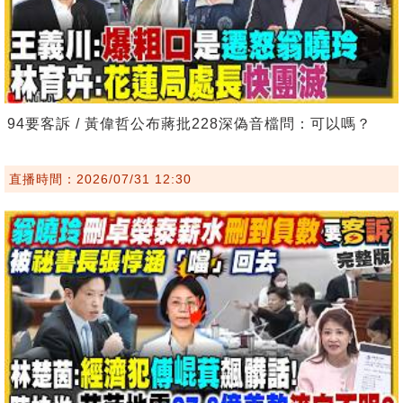
94要客訴 / 黃偉哲公布蔣批228深偽音檔問：可以嗎？
直播時間：2026/07/31 12:30