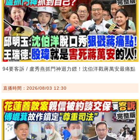
94要客訴 / 盧秀燕抓門神迴力鏢！沈伯洋戳蔣萬安最痛點
直播時間：2026/08/03 12:30