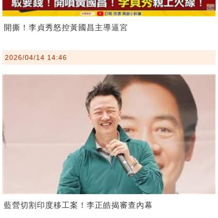
開撕！李貞秀怒控黃國昌主導逼宮
2026/04/14 14:46
藍營切割印度移工案！李正皓揭審查內幕