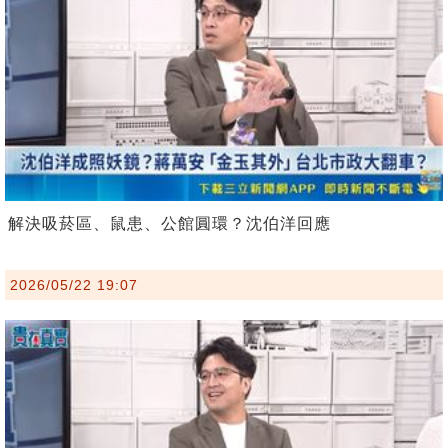
解決吸菸區、鼠患、公館圓環？沈伯洋回應
2026/05/22 19:07