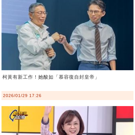
柯黃有新工作！她酸如「慕容復自封皇帝」
2026/01/29 17:26