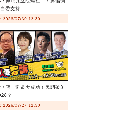
訴 / 傅崐萁立院爆粗口！蔣倡倒
藍白委支持
026/07/30 12:30
訴 / 蔣上凱道大成功！民調破3
28？
026/07/27 12:30