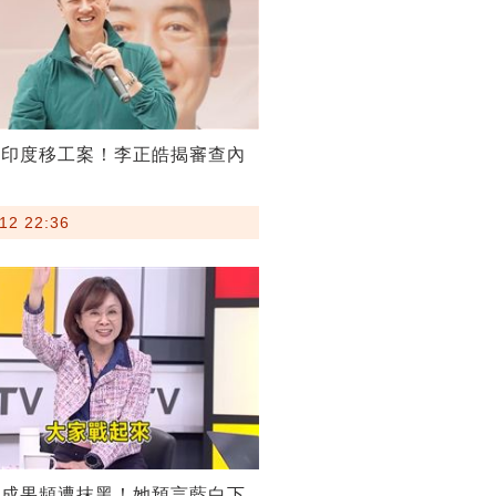
割印度移工案！李正皓揭審查內
12 22:36
稅成果頻遭抹黑！她預言藍白下