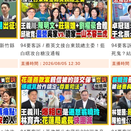
！新竹縣
94要客訴 / 蔡英文接台東競總主委！藍
94要客
白瞎攻台糖沒通報
死鬼？
直播時間：2026/08/05 12:30
直播時間：2