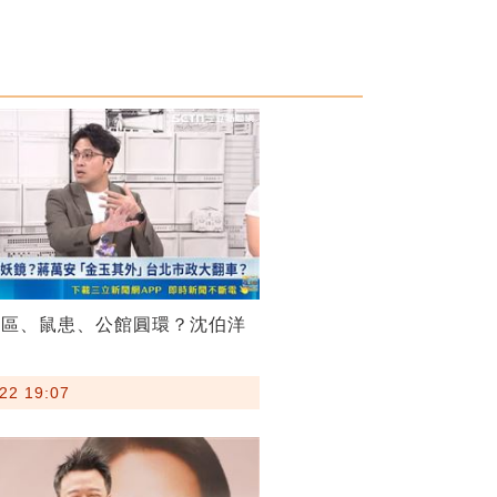
菸區、鼠患、公館圓環？沈伯洋
22 19:07