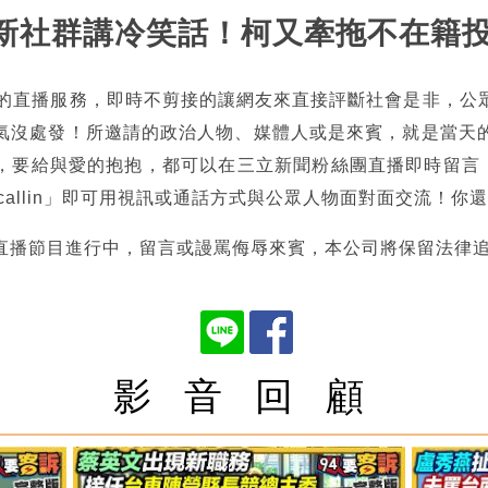
蕭蔡新社群講冷笑話！柯又牽拖不在籍
熱的直播服務，即時不剪接的讓網友來直接評斷社會是非，公
氣沒處發！所邀請的政治人物、媒體人或是來賓，就是當天
，要給與愛的抱抱，都可以在三立新聞粉絲團直播即時留言，也
tncallin」即可用視訊或通話方式與公眾人物面對面交流！
直播節目進行中，留言或謾罵侮辱來賓，本公司將保留法律
影 音 回 顧