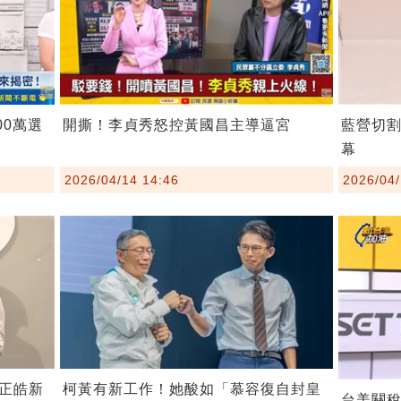
00萬選
開撕！李貞秀怒控黃國昌主導逼宮
藍營切
幕
2026/04/14 14:46
2026/04/
柯黃有新工作！她酸如「慕容復自封皇
正皓新
台美關