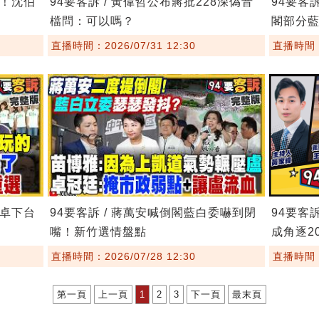
鏢！沈伯
94要客訴 / 黃偉哲公布蔣批228深偽音
94要客
檔問：可以嗎？
閣部分
直播時間：2026/07/31 12:30
直播時間：2
要卓下台
94要客訴 / 蔣萬安喊倒閣藍白委嚇到閉
94要客
嘴！新竹選情盤點
成角逐20
直播時間：2026/07/28 12:30
直播時間：2
第一頁
上一頁
1
2
3
下一頁
最末頁