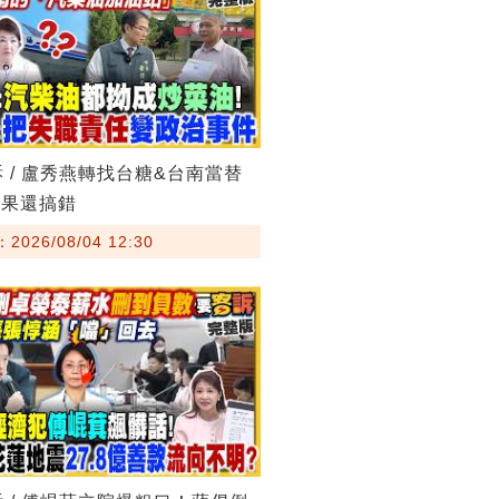
訴 / 盧秀燕轉找台糖&台南當替
結果還搞錯
026/08/04 12:30