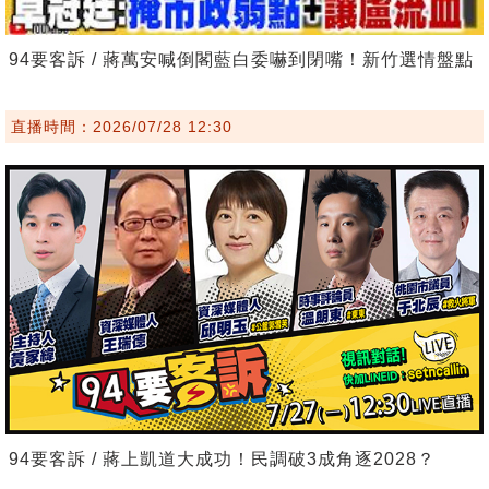
94要客訴 / 蔣萬安喊倒閣藍白委嚇到閉嘴！新竹選情盤點
直播時間：2026/07/28 12:30
94要客訴 / 蔣上凱道大成功！民調破3成角逐2028？