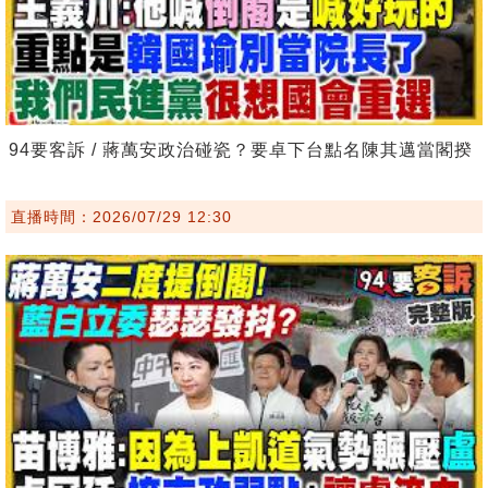
94要客訴 / 蔣萬安政治碰瓷？要卓下台點名陳其邁當閣揆
直播時間：2026/07/29 12:30