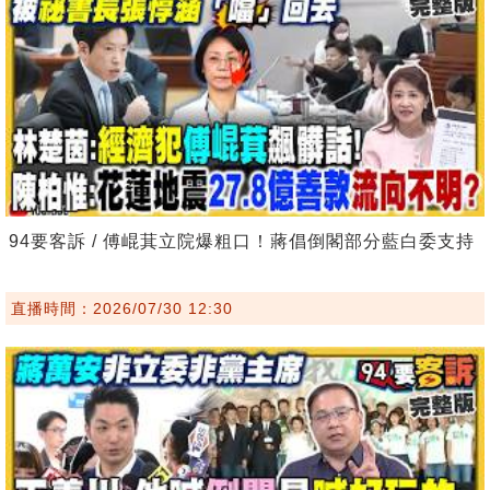
94要客訴 / 傅崐萁立院爆粗口！蔣倡倒閣部分藍白委支持
直播時間：2026/07/30 12:30