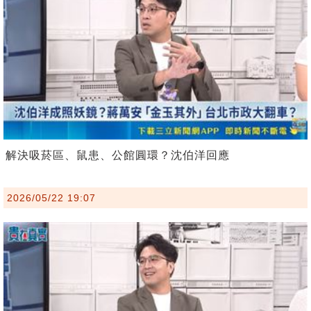
解決吸菸區、鼠患、公館圓環？沈伯洋回應
2026/05/22 19:07