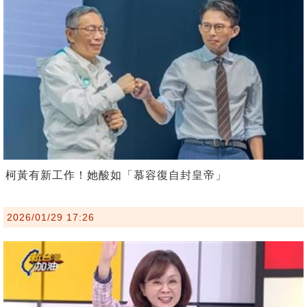
柯黃有新工作！她酸如「慕容復自封皇帝」
2026/01/29 17:26