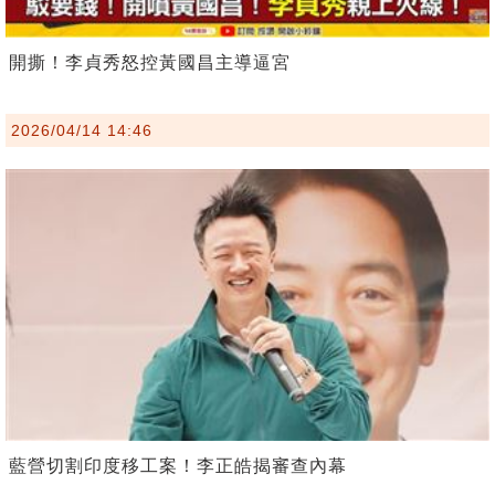
開撕！李貞秀怒控黃國昌主導逼宮
2026/04/14 14:46
藍營切割印度移工案！李正皓揭審查內幕