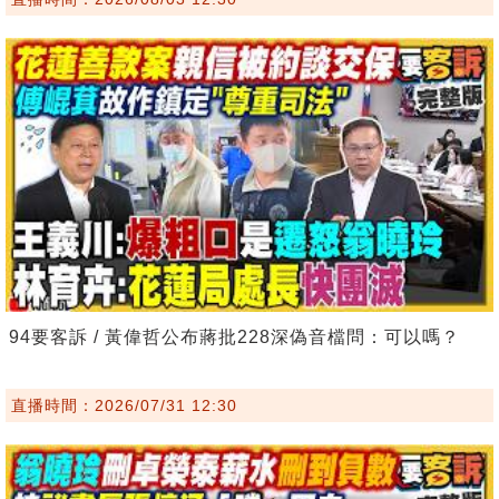
94要客訴 / 黃偉哲公布蔣批228深偽音檔問：可以嗎？
直播時間：2026/07/31 12:30