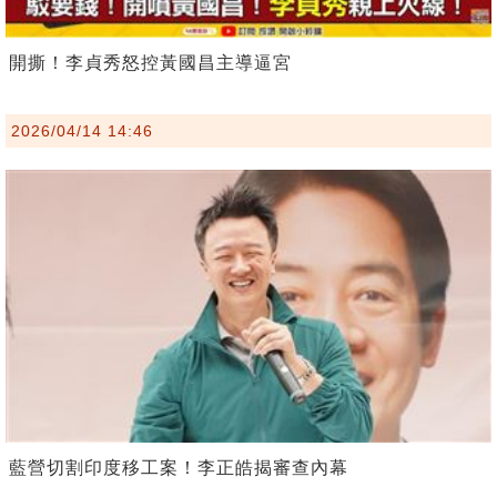
開撕！李貞秀怒控黃國昌主導逼宮
2026/04/14 14:46
藍營切割印度移工案！李正皓揭審查內幕