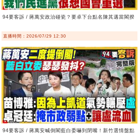
94要客訴 / 蔣萬安政治碰瓷？要卓下台點名陳其邁當閣揆
直播時間：2026/07/29 12:30
94要客訴 / 蔣萬安喊倒閣藍白委嚇到閉嘴！新竹選情盤點