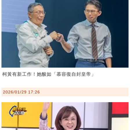
柯黃有新工作！她酸如「慕容復自封皇帝」
2026/01/29 17:26