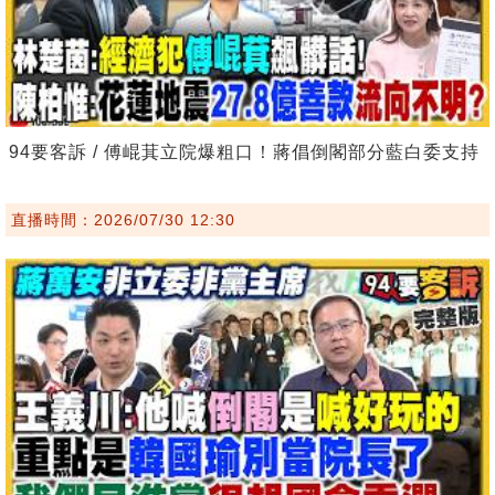
94要客訴 / 傅崐萁立院爆粗口！蔣倡倒閣部分藍白委支持
直播時間：2026/07/30 12:30