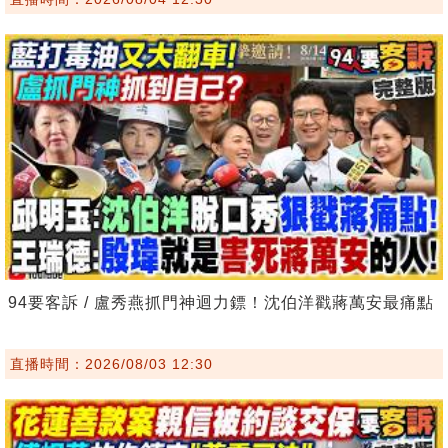
94要客訴 / 盧秀燕抓門神迴力鏢！沈伯洋戳蔣萬安最痛點
直播時間：2026/08/03 12:30