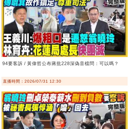
94要客訴 / 黃偉哲公布蔣批228深偽音檔問：可以嗎？
直播時間：2026/07/31 12:30