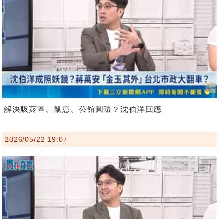
解決吸菸區、鼠患、公館圓環？沈伯洋回應
2026/05/22 19:07