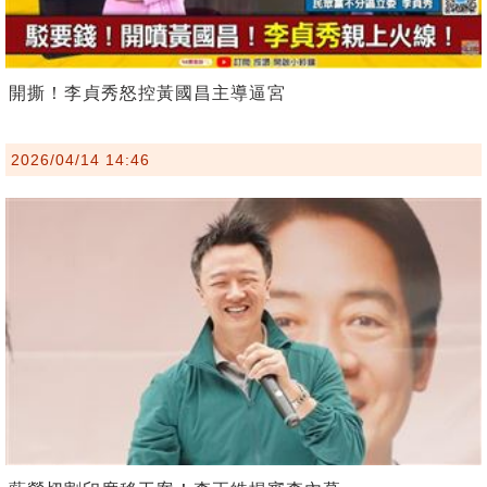
開撕！李貞秀怒控黃國昌主導逼宮
2026/04/14 14:46