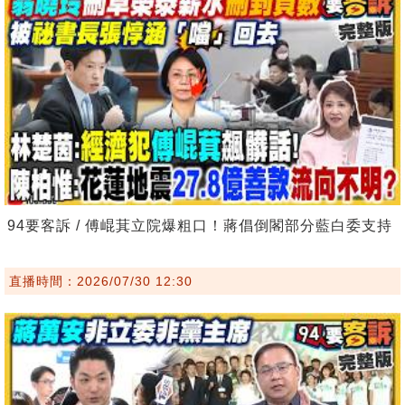
94要客訴 / 傅崐萁立院爆粗口！蔣倡倒閣部分藍白委支持
直播時間：2026/07/30 12:30