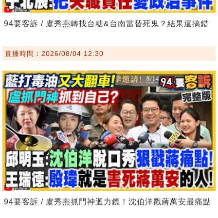
94要客訴 / 盧秀燕轉找台糖&台南當替死鬼？結果還搞錯
直播時間：2026/08/04 12:30
94要客訴 / 盧秀燕抓門神迴力鏢！沈伯洋戳蔣萬安最痛點