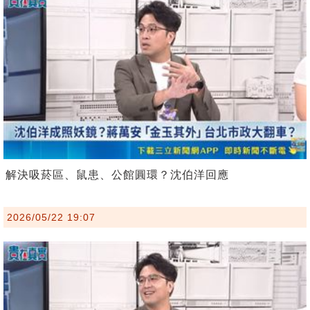
解決吸菸區、鼠患、公館圓環？沈伯洋回應
2026/05/22 19:07