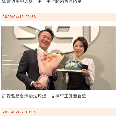
藍營切割印度移工案！李正皓揭審查內幕
2026/04/12 22:36
許貴雅新台灣加油熄燈 交棒李正皓新台派
2026/02/27 19:34