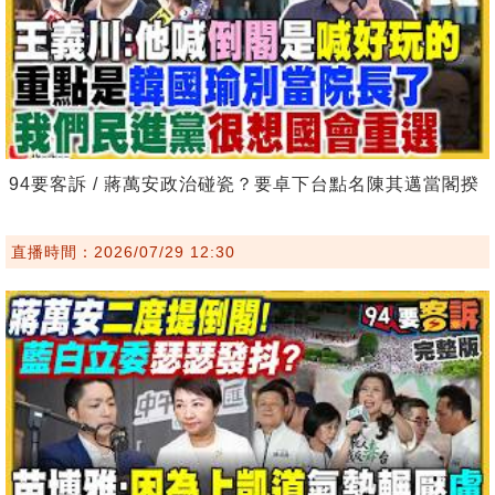
94要客訴 / 蔣萬安政治碰瓷？要卓下台點名陳其邁當閣揆
直播時間：2026/07/29 12:30