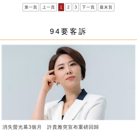
第一頁
上一頁
1
2
3
下一頁
最末頁
94要客訴
消失螢光幕3個月 許貴雅突宣布重磅回歸