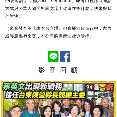
94要客訴」，輸入ID「setncallin」即可用視訊或通話
方式與公眾人物面對面交流！你還在等什麼，快來與我
們對決。
（來賓發言不代表本台立場。但直播節目進行中，留言
或謾罵侮辱來賓，本公司將保留法律追訴權）
影 音 回 顧