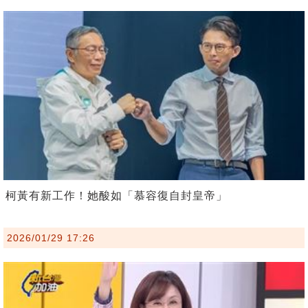
柯黃有新工作！她酸如「慕容復自封皇帝」
2026/01/29 17:26