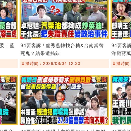
主委！藍
94要客訴 / 盧秀燕轉找台糖&台南當替
94要客
死鬼？結果還搞錯
洋戳蔣
直播時間：2026/08/04 12:30
直播時間：2