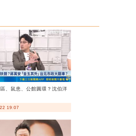
菸區、鼠患、公館圓環？沈伯洋
22 19:07