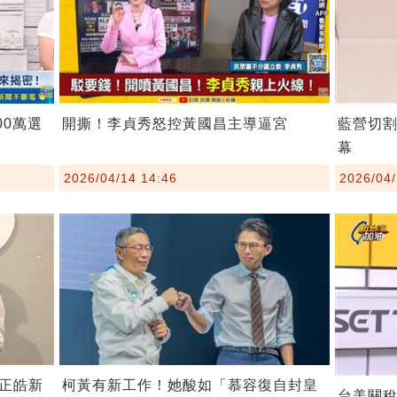
00萬選
開撕！李貞秀怒控黃國昌主導逼宮
藍營切
幕
2026/04/14 14:46
2026/04/
柯黃有新工作！她酸如「慕容復自封皇
正皓新
台美關