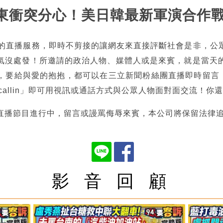
被中東衝突分心！美日韓最新軍演合作
熱的直播服務，即時不剪接的讓網友來直接評斷社會是非，公
氣沒處發！所邀請的政治人物、媒體人或是來賓，就是當天
，要給與愛的抱抱，都可以在三立新聞粉絲團直播即時留言，也
tncallin」即可用視訊或通話方式與公眾人物面對面交流！
直播節目進行中，留言或謾罵侮辱來賓，本公司將保留法律
影 音 回 顧