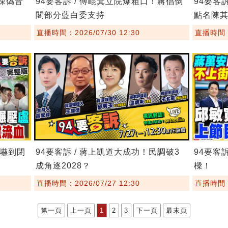
8深偽音
94要客訴 / 傅崐萁立院爆粗口！蔣倡倒
94要客
閣部分藍白委支持
點名陳
直播時間：2026/07/30 12:30
直播時間：2
委嚇到閉
94要客訴 / 蔣上凱道大成功！民調破3
94要客
成角逐2028？
樑！
直播時間：2026/07/27 12:30
直播時間：2
第一頁
上一頁
1
2
3
下一頁
最末頁