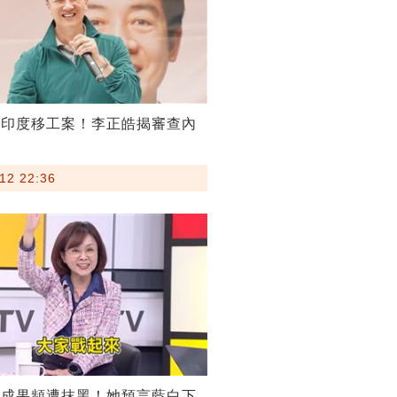
割印度移工案！李正皓揭審查內
12 22:36
稅成果頻遭抹黑！她預言藍白下