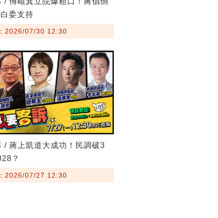
訴 / 傅崐萁立院爆粗口！蔣倡倒
藍白委支持
026/07/30 12:30
訴 / 蔣上凱道大成功！民調破3
28？
026/07/27 12:30