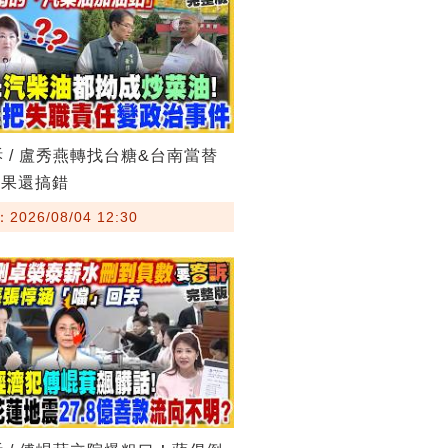
訴 / 盧秀燕轉找台糖&台南當替
結果還搞錯
026/08/04 12:30