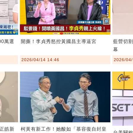
00萬選
開撕！李貞秀怒控黃國昌主導逼宮
藍營切
幕
2026/04/14 14:46
2026/04/
柯黃有新工作！她酸如「慕容復自封皇
正皓新
台美關