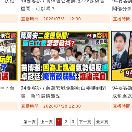
鏢！沈伯
94要客訴 / 黃偉哲公布蔣批228深偽音
94要客
檔問：可以嗎？
閣部分
直播時間：2026/07/31 12:30
直播時間：2
要卓下台
94要客訴 / 蔣萬安喊倒閣藍白委嚇到閉
94要客
嘴！新竹選情盤點
成角逐20
直播時間：2026/07/28 12:30
直播時間：2
第一頁
上一頁
1
2
3
下一頁
最末頁