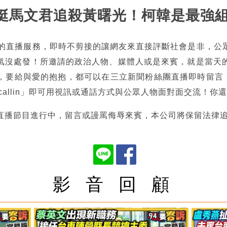
鬥藍挺馬文君追殺黃曙光！柯韓是最強
熱的直播服務，即時不剪接的讓網友來直接評斷社會是非，公
氣沒處發！所邀請的政治人物、媒體人或是來賓，就是當天
，要給與愛的抱抱，都可以在三立新聞粉絲團直播即時留言，也
tncallin」即可用視訊或通話方式與公眾人物面對面交流！
直播節目進行中，留言或謾罵侮辱來賓，本公司將保留法律
影 音 回 顧