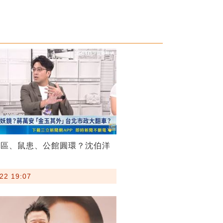
菸區、鼠患、公館圓環？沈伯洋
22 19:07