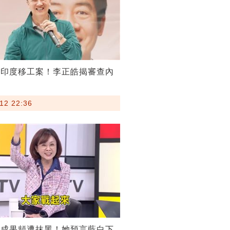
割印度移工案！李正皓揭審查內
12 22:36
稅成果頻遭抹黑！她預言藍白下