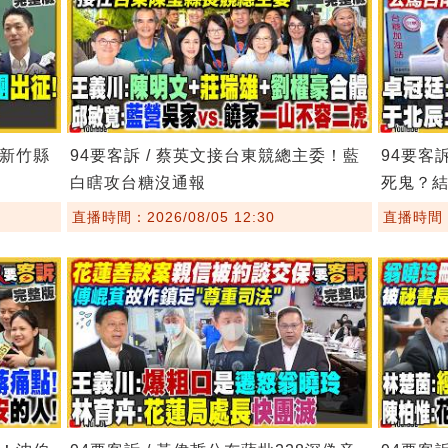
！新竹縣
94要客訴 / 蔡英文接台東競總主委！藍
94要客
白瞎攻台糖沒通報
死鬼？
直播時間：2026/08/05 12:30
直播時間：2