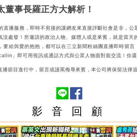
緯航太董事長羅正方大解析！
熱的直播服務，即時不剪接的讓網友來直接評斷社會是非，公
氣沒處發！所邀請的政治人物、媒體人或是來賓，就是當天
，要給與愛的抱抱，都可以在三立新聞粉絲團直播即時留言，也
tncallin」即可用視訊或通話方式與公眾人物面對面交流！
直播節目進行中，留言或謾罵侮辱來賓，本公司將保留法律
影 音 回 顧