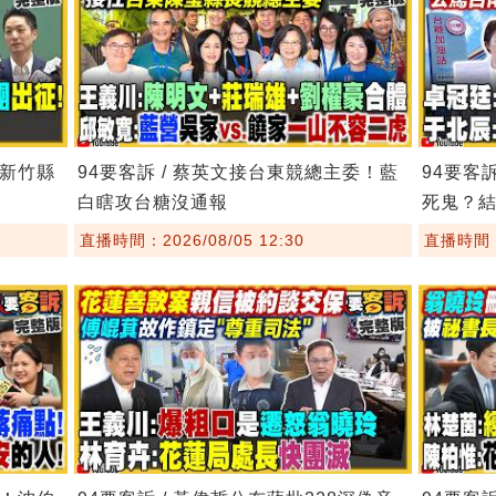
！新竹縣
94要客訴 / 蔡英文接台東競總主委！藍
94要客
白瞎攻台糖沒通報
死鬼？
直播時間：2026/08/05 12:30
直播時間：2