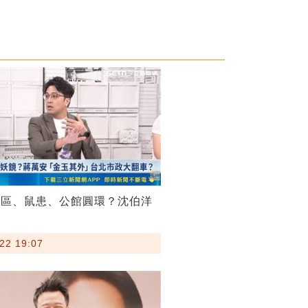
菸區、鼠患、公館圓環？沈伯洋
22 19:07