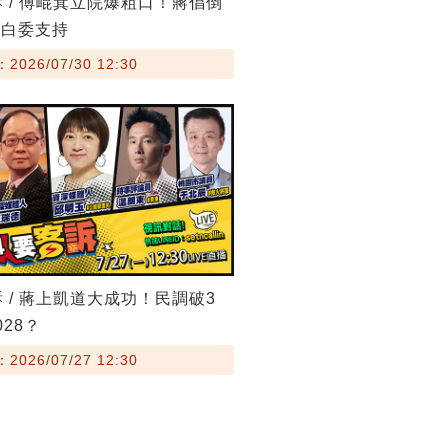
訴 / 傅崐萁立院爆粗口！蔣倡倒
藍白委支持
026/07/30 12:30
訴 / 蔣上凱道大成功！民調破3
28？
026/07/27 12:30