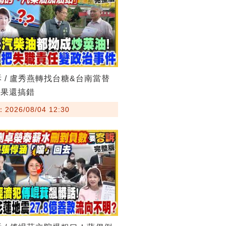
訴 / 盧秀燕轉找台糖&台南當替
結果還搞錯
026/08/04 12:30