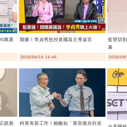
00萬選
開撕！李貞秀怒控黃國昌主導逼宮
藍營切
幕
2026/04/14 14:46
2026/04/
柯黃有新工作！她酸如「慕容復自封皇
正皓新
台美關