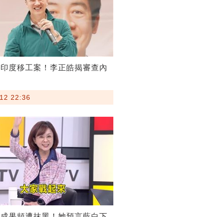
割印度移工案！李正皓揭審查內
12 22:36
稅成果頻遭抹黑！她預言藍白下