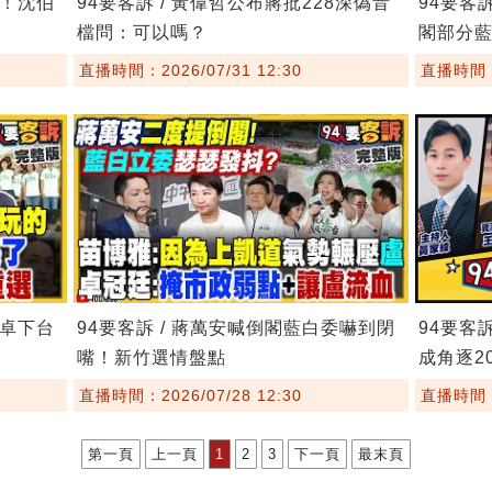
鏢！沈伯
94要客訴 / 黃偉哲公布蔣批228深偽音
94要客
檔問：可以嗎？
閣部分
直播時間：2026/07/31 12:30
直播時間：2
要卓下台
94要客訴 / 蔣萬安喊倒閣藍白委嚇到閉
94要客
嘴！新竹選情盤點
成角逐20
直播時間：2026/07/28 12:30
直播時間：2
第一頁
上一頁
1
2
3
下一頁
最末頁