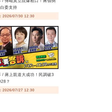
訴 / 傅崐萁立院爆粗口！蔣倡倒
藍白委支持
026/07/30 12:30
訴 / 蔣上凱道大成功！民調破3
28？
026/07/27 12:30