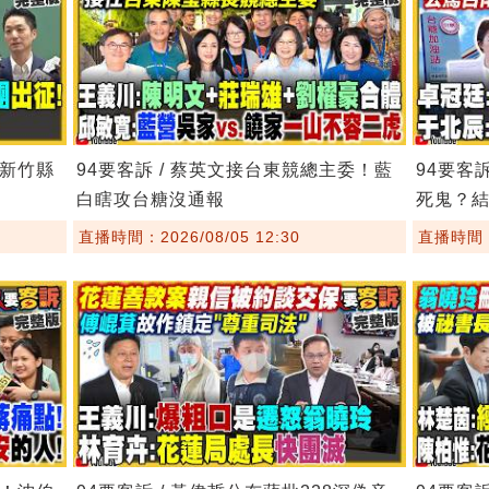
！新竹縣
94要客訴 / 蔡英文接台東競總主委！藍
94要客
白瞎攻台糖沒通報
死鬼？
直播時間：2026/08/05 12:30
直播時間：2