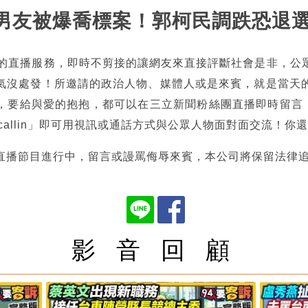
虹安男友被爆喬標案！郭柯民調跌恐退
熱的直播服務，即時不剪接的讓網友來直接評斷社會是非，公
氣沒處發！所邀請的政治人物、媒體人或是來賓，就是當天
，要給與愛的抱抱，都可以在三立新聞粉絲團直播即時留言，也
tncallin」即可用視訊或通話方式與公眾人物面對面交流！
直播節目進行中，留言或謾罵侮辱來賓，本公司將保留法律
影 音 回 顧