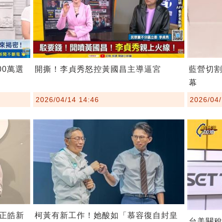
00萬選
開撕！李貞秀怒控黃國昌主導逼宮
藍營切
幕
2026/04/14 14:46
2026/04/
柯黃有新工作！她酸如「慕容復自封皇
正皓新
台美關