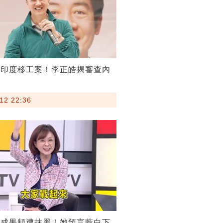
割印度移工案！李正皓揭審查內
12 22:36
稅成果頻遭抹黑！她預言藍白下