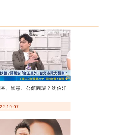
菸區、鼠患、公館圓環？沈伯洋
22 19:07