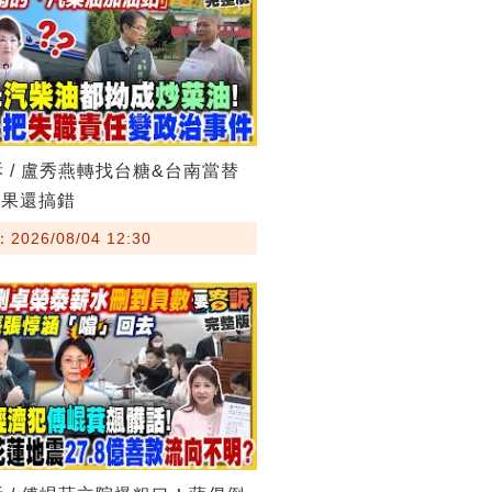
訴 / 盧秀燕轉找台糖&台南當替
結果還搞錯
026/08/04 12:30