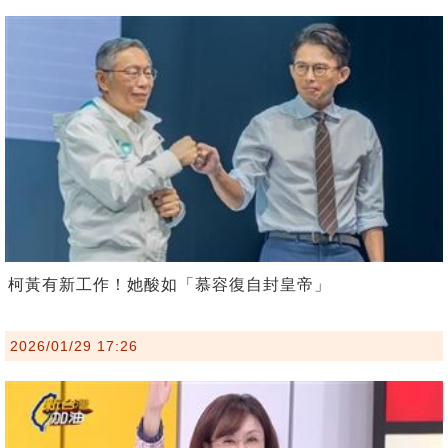
柯黃有新工作！她酸如「慕容復自封皇帝」
2026/01/29 17:26