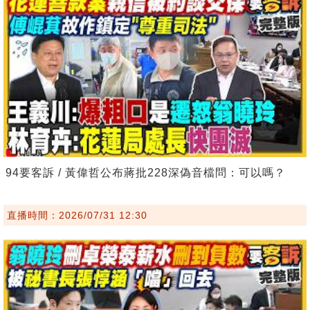
94要客訴 / 黃偉哲公布蔣批228深偽音檔問：可以嗎？
直播時間：2026/07/31 12:30