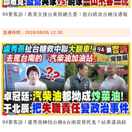
94要客訴 / 蔡英文接台東競總主委！藍白瞎攻台糖沒通報
直播時間：2026/08/05 12:30
94要客訴 / 盧秀燕轉找台糖&台南當替死鬼？結果還搞錯