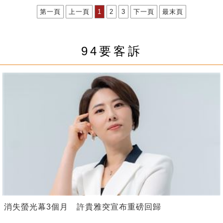
第一頁
上一頁
1
2
3
下一頁
最末頁
94要客訴
消失螢光幕3個月 許貴雅突宣布重磅回歸