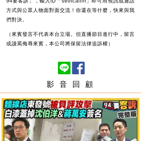
94要客訴」，輸入ID「setncallin」即可用視訊或通話
方式與公眾人物面對面交流！你還在等什麼，快來與我
們對決。
（來賓發言不代表本台立場。但直播節目進行中，留言
或謾罵侮辱來賓，本公司將保留法律追訴權）
影 音 回 顧