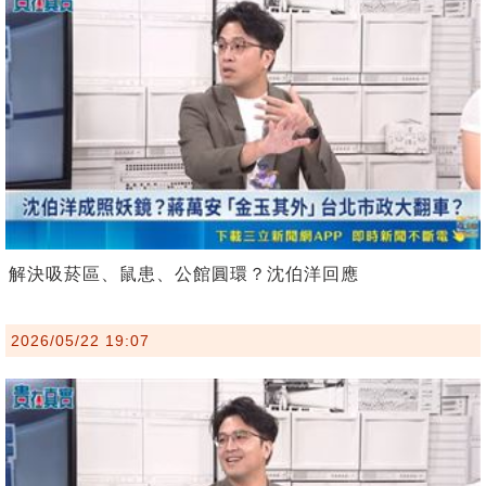
解決吸菸區、鼠患、公館圓環？沈伯洋回應
2026/05/22 19:07