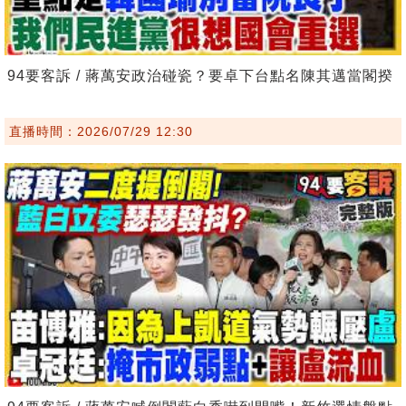
94要客訴 / 蔣萬安政治碰瓷？要卓下台點名陳其邁當閣揆
直播時間：2026/07/29 12:30