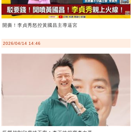
開撕！李貞秀怒控黃國昌主導逼宮
2026/04/14 14:46