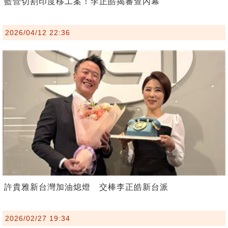
藍營切割印度移工案！李正皓揭審查內幕
2026/04/12 22:36
許貴雅新台灣加油熄燈 交棒李正皓新台派
2026/02/27 19:34