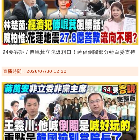
94要客訴 / 傅崐萁立院爆粗口！蔣倡倒閣部分藍白委支持
直播時間：2026/07/30 12:30