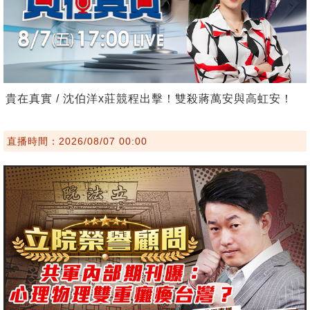
貴在真實 / 沈伯洋x莊競程出擊！雙殺蔣萬安與高虹安！
直播時間：2026/08/07 00:00