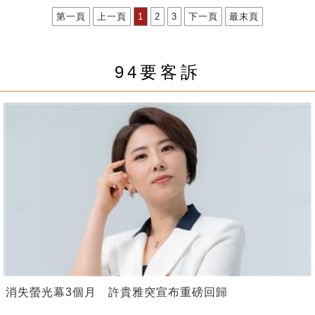
第一頁
上一頁
1
2
3
下一頁
最末頁
94要客訴
消失螢光幕3個月 許貴雅突宣布重磅回歸