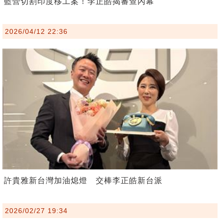
藍營切割印度移工案！李正皓揭審查內幕
2026/04/12 22:36
許貴雅新台灣加油熄燈 交棒李正皓新台派
2026/02/27 19:34