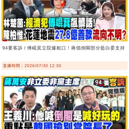
94要客訴 / 傅崐萁立院爆粗口！蔣倡倒閣部分藍白委支持
直播時間：2026/07/30 12:30