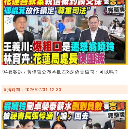
94要客訴 / 黃偉哲公布蔣批228深偽音檔問：可以嗎？
直播時間：2026/07/31 12:30