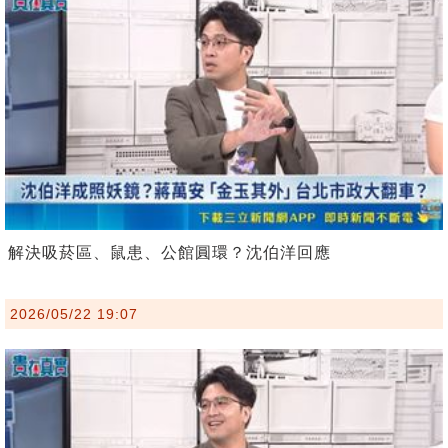
解決吸菸區、鼠患、公館圓環？沈伯洋回應
2026/05/22 19:07