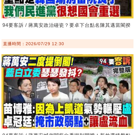
94要客訴 / 蔣萬安政治碰瓷？要卓下台點名陳其邁當閣揆
直播時間：2026/07/29 12:30