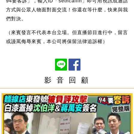
94要客訴」，輸入ID「setncallin」即可用視訊或通話
方式與公眾人物面對面交流！你還在等什麼，快來與我
們對決。
（來賓發言不代表本台立場。但直播節目進行中，留言
或謾罵侮辱來賓，本公司將保留法律追訴權）
影 音 回 顧