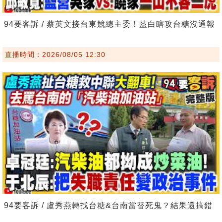
94要客訴 / 蔡英文接台東競總主委！藍白瞎攻台糖沒通報
直播時間：2026/08/05 12:30
94要客訴 / 盧秀燕轉找台糖&台南當替死鬼？結果還搞錯