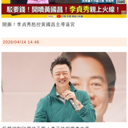
開撕！李貞秀怒控黃國昌主導逼宮
2026/04/14 14:46