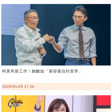
柯黃有新工作！她酸如「慕容復自封皇帝」
2026/01/29 17:26