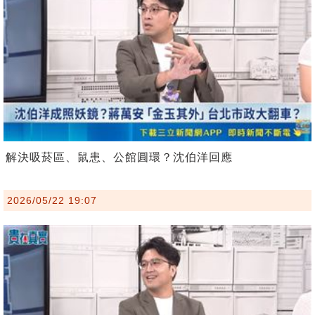
解決吸菸區、鼠患、公館圓環？沈伯洋回應
2026/05/22 19:07