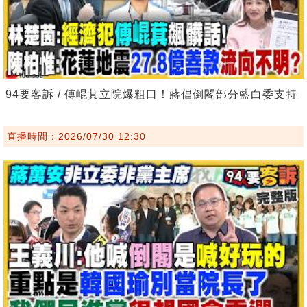
94要客訴 / 傅崐萁立院爆粗口！蔣倡倒閣部分藍白委支持
直播時間：2026/07/30 12:30