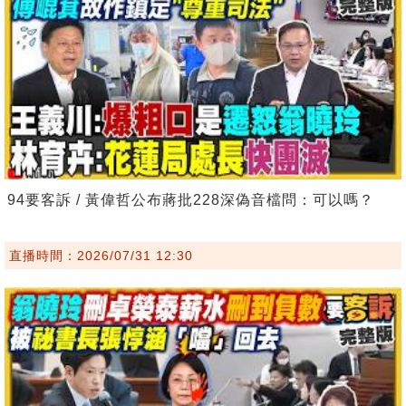
94要客訴 / 黃偉哲公布蔣批228深偽音檔問：可以嗎？
直播時間：2026/07/31 12:30