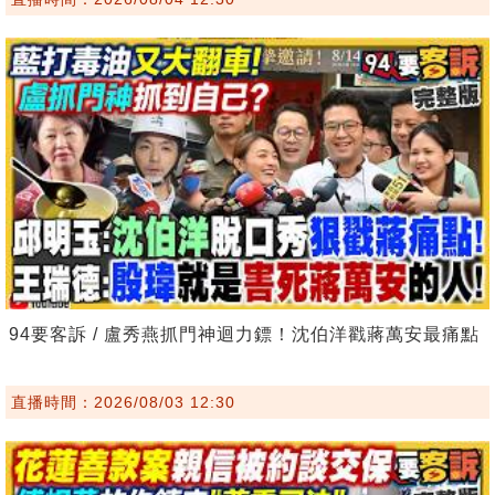
94要客訴 / 盧秀燕抓門神迴力鏢！沈伯洋戳蔣萬安最痛點
直播時間：2026/08/03 12:30