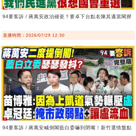
94要客訴 / 蔣萬安政治碰瓷？要卓下台點名陳其邁當閣揆
直播時間：2026/07/29 12:30
94要客訴 / 蔣萬安喊倒閣藍白委嚇到閉嘴！新竹選情盤點