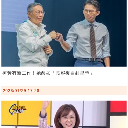
柯黃有新工作！她酸如「慕容復自封皇帝」
2026/01/29 17:26