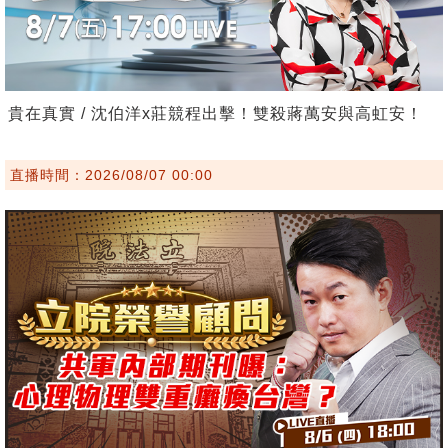
貴在真實 / 沈伯洋x莊競程出擊！雙殺蔣萬安與高虹安！
直播時間：2026/08/07 00:00