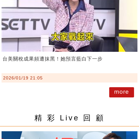
台美關稅成果頻遭抹黑！她預言藍白下一步
2026/01/19 21:05
more
精 彩 Live 回 顧