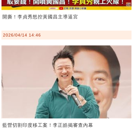
開撕！李貞秀怒控黃國昌主導逼宮
2026/04/14 14:46
藍營切割印度移工案！李正皓揭審查內幕