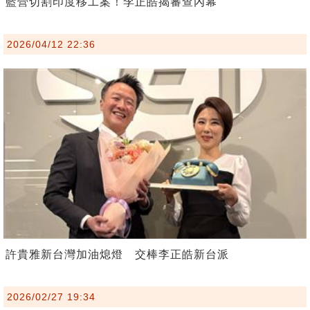
藍營切割印度移工案！李正皓揭審查內幕
2026/04/12 22:36
許貴雅新台灣加油熄燈 交棒李正皓新台派
2026/02/27 19:34