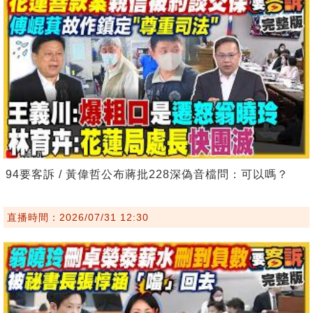
94要客訴 / 黃偉哲公布蔣批228深偽音檔問：可以嗎？
直播時間：2026/07/31 12:30