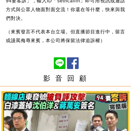
94要客訴」，輸入ID「setncallin」即可用視訊或通話
方式與公眾人物面對面交流！你還在等什麼，快來與我
們對決。
（來賓發言不代表本台立場。但直播節目進行中，留言
或謾罵侮辱來賓，本公司將保留法律追訴權）
影 音 回 顧