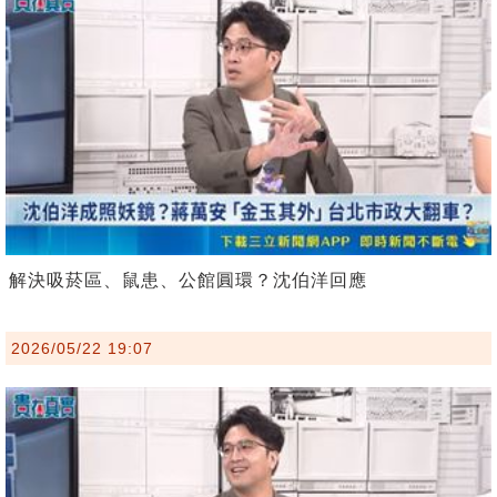
解決吸菸區、鼠患、公館圓環？沈伯洋回應
2026/05/22 19:07