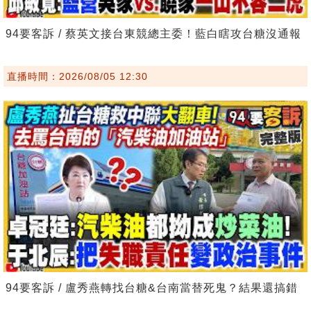
94要客訴 / 蔡英文接台東競總主委！藍白瞎攻台糖沒通報
直播時間：2026/08/05 12:30
94要客訴 / 盧秀燕轉找台糖&台南當替死鬼？結果還搞錯