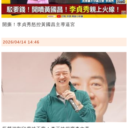
開撕！李貞秀怒控黃國昌主導逼宮
2026/04/14 14:46