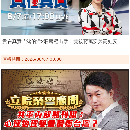
貴在真實 / 沈伯洋x莊競程出擊！雙殺蔣萬安與高虹安！
直播時間：2026/08/07 00:00