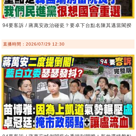
94要客訴 / 蔣萬安政治碰瓷？要卓下台點名陳其邁當閣揆
直播時間：2026/07/29 12:30