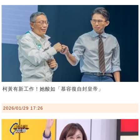
柯黃有新工作！她酸如「慕容復自封皇帝」
2026/01/29 17:26