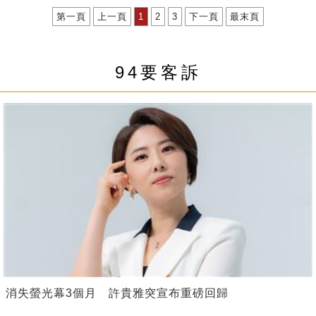
第一頁
上一頁
1
2
3
下一頁
最末頁
94要客訴
消失螢光幕3個月 許貴雅突宣布重磅回歸