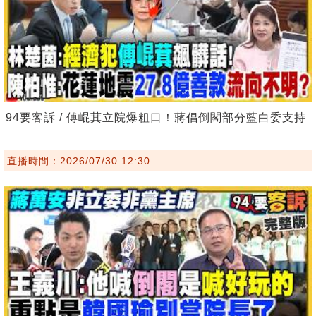
94要客訴 / 傅崐萁立院爆粗口！蔣倡倒閣部分藍白委支持
直播時間：2026/07/30 12:30