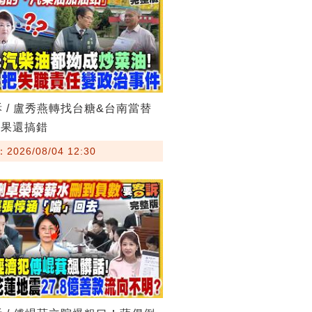
訴 / 盧秀燕轉找台糖&台南當替
結果還搞錯
026/08/04 12:30