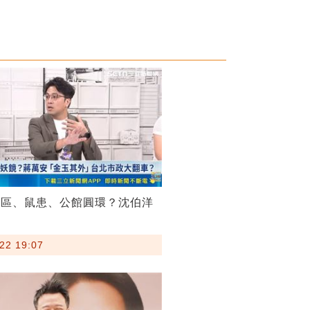
菸區、鼠患、公館圓環？沈伯洋
22 19:07