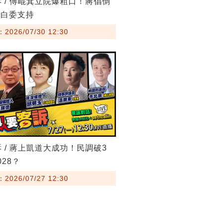
訴 / 傅崐萁立院爆粗口！蔣倡倒
藍白委支持
026/07/30 12:30
訴 / 蔣上凱道大成功！民調破3
28？
026/07/27 12:30