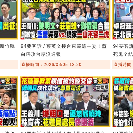
！新竹縣
94要客訴 / 蔡英文接台東競總主委！藍
94要客
白瞎攻台糖沒通報
死鬼？
直播時間：2026/08/05 12:30
直播時間：2