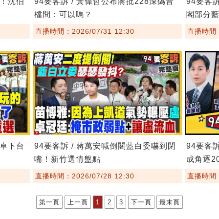
鏢！沈伯
94要客訴 / 黃偉哲公布蔣批228深偽音
94要客
檔問：可以嗎？
閣部分
直播時間：2026/07/31 12:30
直播時間：2
要卓下台
94要客訴 / 蔣萬安喊倒閣藍白委嚇到閉
94要客
嘴！新竹選情盤點
成角逐20
直播時間：2026/07/28 12:30
直播時間：2
第一頁
上一頁
1
2
3
下一頁
最末頁