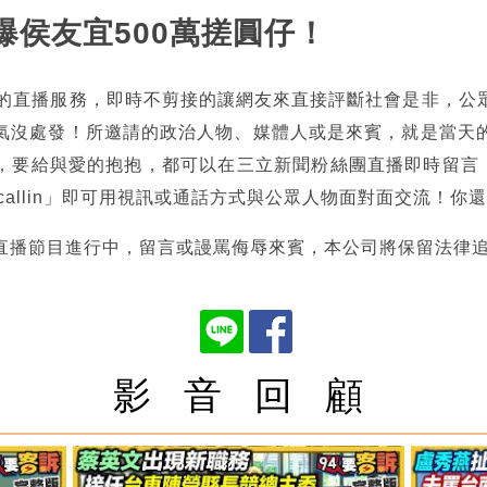
志爆侯友宜500萬搓圓仔！
熱的直播服務，即時不剪接的讓網友來直接評斷社會是非，公
氣沒處發！所邀請的政治人物、媒體人或是來賓，就是當天
，要給與愛的抱抱，都可以在三立新聞粉絲團直播即時留言，也
tncallin」即可用視訊或通話方式與公眾人物面對面交流！
直播節目進行中，留言或謾罵侮辱來賓，本公司將保留法律
影 音 回 顧