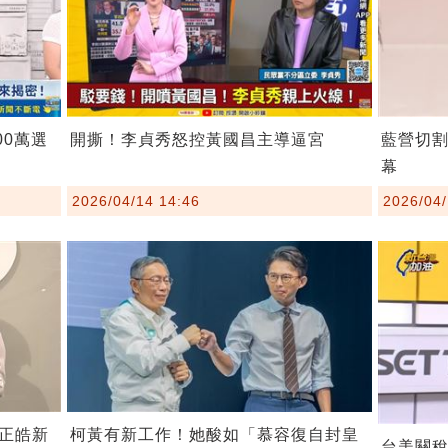
00萬選
開撕！李貞秀怒控黃國昌主導逼宮
藍營切
幕
2026/04/14 14:46
2026/04/
柯黃有新工作！她酸如「慕容復自封皇
正皓新
台美關