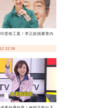
割印度移工案！李正皓揭審查內
12 22:36
稅成果頻遭抹黑！她預言藍白下