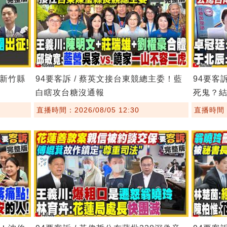
！新竹縣
94要客訴 / 蔡英文接台東競總主委！藍
94要客
白瞎攻台糖沒通報
死鬼？
直播時間：2026/08/05 12:30
直播時間：2