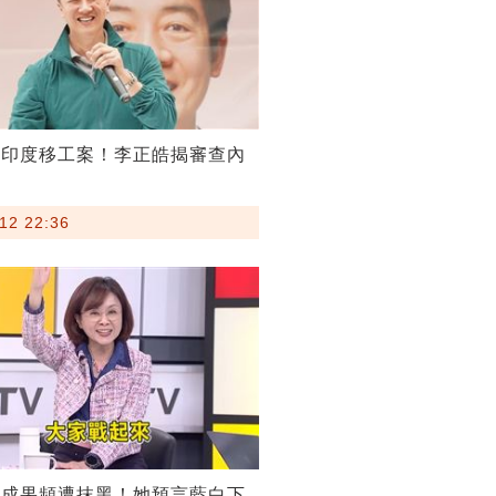
割印度移工案！李正皓揭審查內
12 22:36
稅成果頻遭抹黑！她預言藍白下