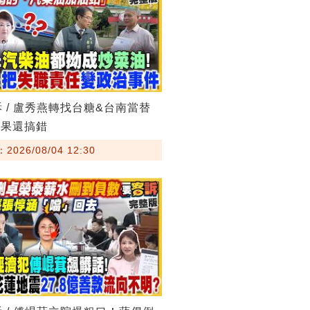
訴 / 盧秀燕轉找台糖&台南當替
結果還搞錯
026/08/04 12:30