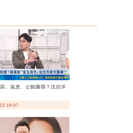
菸區、鼠患、公館圓環？沈伯洋
22 19:07