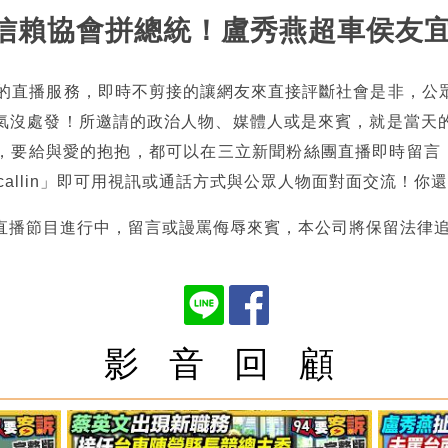
清德信賴協會拼總統！盧秀燕超車侯友
熱的直播服務，即時不剪接的讓網友來直接評斷社會是非，公
氣沒處發！所邀請的政治人物、媒體人或是來賓，就是當天
，要給與愛的抱抱，都可以在三立新聞粉絲團直播即時留言，也
tncallin」即可用視訊或通話方式與公眾人物面對面交流！
直播節目進行中，留言或謾罵侮辱來賓，本公司將保留法律
影 音 回 顧