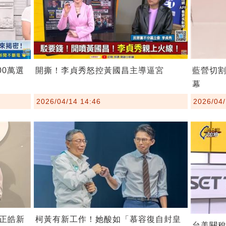
00萬選
開撕！李貞秀怒控黃國昌主導逼宮
藍營切
幕
2026/04/14 14:46
2026/04/
柯黃有新工作！她酸如「慕容復自封皇
正皓新
台美關