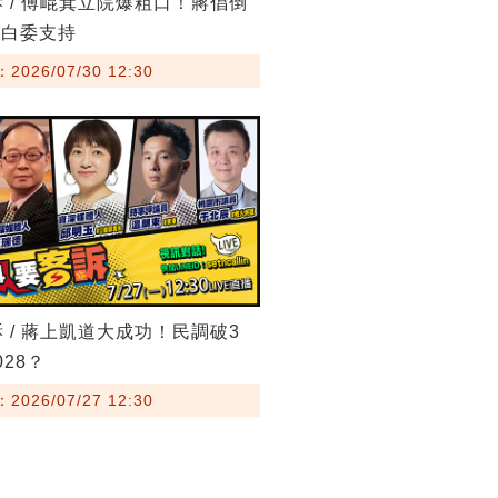
訴 / 傅崐萁立院爆粗口！蔣倡倒
藍白委支持
026/07/30 12:30
訴 / 蔣上凱道大成功！民調破3
28？
026/07/27 12:30