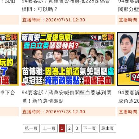
鏢！沈伯
94要客訴 / 黃偉哲公布蔣批228深偽音
94要客
檔問：可以嗎？
閣部分
直播時間：2026/07/31 12:30
直播時間：2
要卓下台
94要客訴 / 蔣萬安喊倒閣藍白委嚇到閉
94要客
嘴！新竹選情盤點
成角逐20
直播時間：2026/07/28 12:30
直播時間：2
第一頁
上一頁
1
2
3
下一頁
最末頁