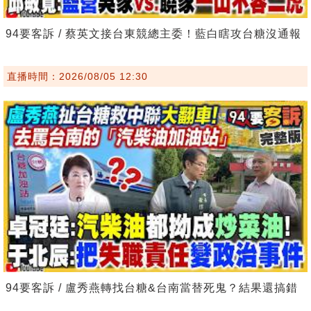
94要客訴 / 蔡英文接台東競總主委！藍白瞎攻台糖沒通報
直播時間：2026/08/05 12:30
94要客訴 / 盧秀燕轉找台糖&台南當替死鬼？結果還搞錯