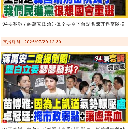
94要客訴 / 蔣萬安政治碰瓷？要卓下台點名陳其邁當閣揆
直播時間：2026/07/29 12:30