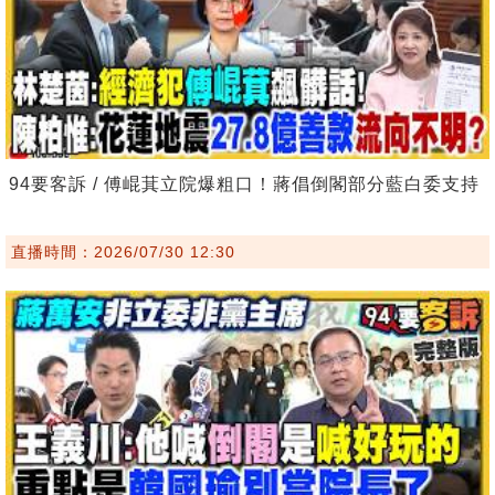
94要客訴 / 傅崐萁立院爆粗口！蔣倡倒閣部分藍白委支持
直播時間：2026/07/30 12:30