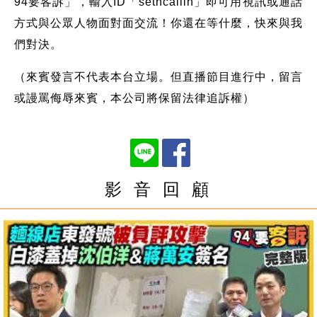
94要客訴」，輸入ID「setncallin」即可用視訊或通話
方式與公眾人物面對面交流！你還在等什麼，快來與我
們對決。
（來賓發言不代表本台立場。但直播節目進行中，留言
或謾罵侮辱來賓，本公司將保留法律追訴權）
影 音 回 顧