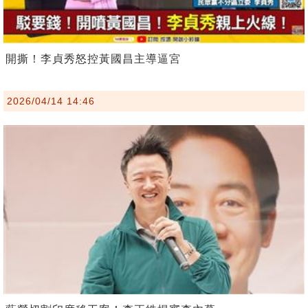
開撕！李貞秀怒控黃國昌主導逼宮
2026/04/14 14:46