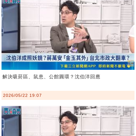
解決吸菸區、鼠患、公館圓環？沈伯洋回應
2026/05/22 19:07