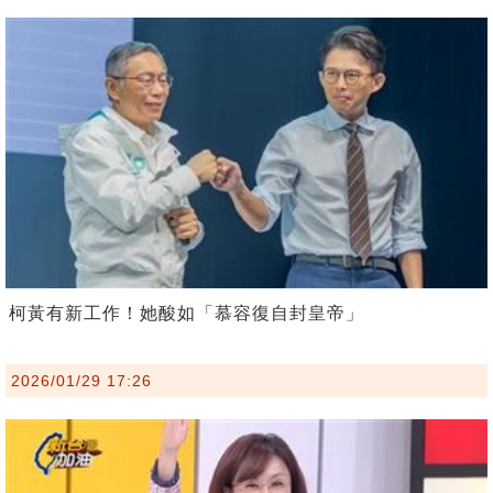
柯黃有新工作！她酸如「慕容復自封皇帝」
2026/01/29 17:26