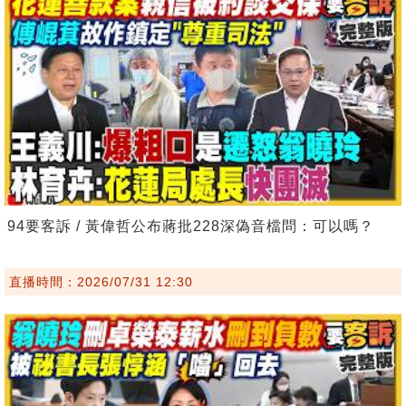
94要客訴 / 黃偉哲公布蔣批228深偽音檔問：可以嗎？
直播時間：2026/07/31 12:30