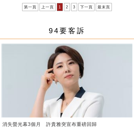
第一頁
上一頁
1
2
3
下一頁
最末頁
94要客訴
消失螢光幕3個月 許貴雅突宣布重磅回歸