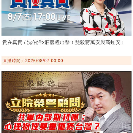
貴在真實 / 沈伯洋x莊競程出擊！雙殺蔣萬安與高虹安！
直播時間：2026/08/07 00:00