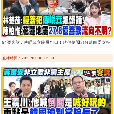
94要客訴 / 傅崐萁立院爆粗口！蔣倡倒閣部分藍白委支持
直播時間：2026/07/30 12:30