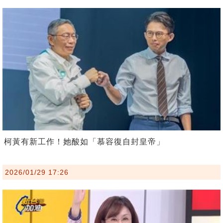
柯黃有新工作！她酸如「慕容復自封皇帝」
2026/01/29 17:26