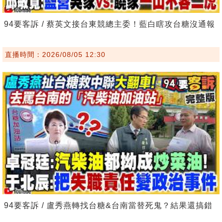
94要客訴 / 蔡英文接台東競總主委！藍白瞎攻台糖沒通報
直播時間：2026/08/05 12:30
94要客訴 / 盧秀燕轉找台糖&台南當替死鬼？結果還搞錯