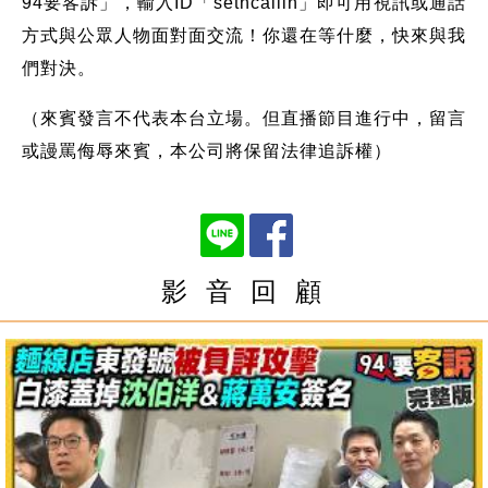
94要客訴」，輸入ID「setncallin」即可用視訊或通話
方式與公眾人物面對面交流！你還在等什麼，快來與我
們對決。
（來賓發言不代表本台立場。但直播節目進行中，留言
或謾罵侮辱來賓，本公司將保留法律追訴權）
影 音 回 顧