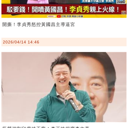
開撕！李貞秀怒控黃國昌主導逼宮
2026/04/14 14:46