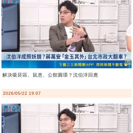
解決吸菸區、鼠患、公館圓環？沈伯洋回應
2026/05/22 19:07