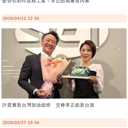
藍營切割印度移工案！李正皓揭審查內幕
2026/04/12 22:36
許貴雅新台灣加油熄燈 交棒李正皓新台派
2026/02/27 19:34