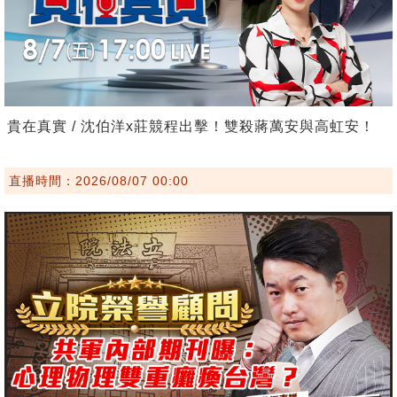
貴在真實 / 沈伯洋x莊競程出擊！雙殺蔣萬安與高虹安！
直播時間：2026/08/07 00:00