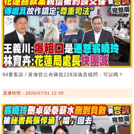
94要客訴 / 黃偉哲公布蔣批228深偽音檔問：可以嗎？
直播時間：2026/07/31 12:30