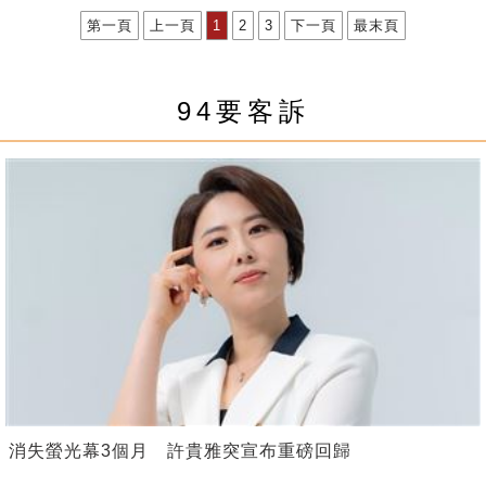
第一頁
上一頁
1
2
3
下一頁
最末頁
94要客訴
消失螢光幕3個月 許貴雅突宣布重磅回歸