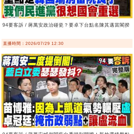
94要客訴 / 蔣萬安政治碰瓷？要卓下台點名陳其邁當閣揆
直播時間：2026/07/29 12:30