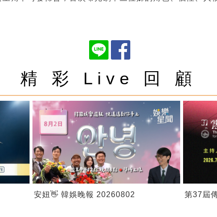
精 彩 Live 回 顧
安妞👋 韓娛晚報 20260802
第37屆