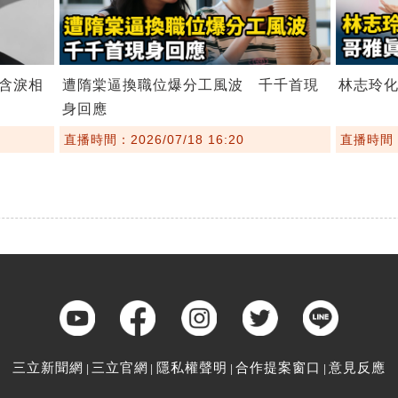
含淚相
遭隋棠逼換職位爆分工風波 千千首現
林志玲
身回應
直播時間：2026/07/18 16:20
直播時間：2
三立新聞網
三立官網
隱私權聲明
合作提案窗口
意見反應