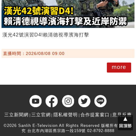
漢光42號演習D4!賴清德視導濱海打擊
直播時間：2026/08/08 09:00
more
三立新聞網
三立官網
隱私權聲明
合作提案窗口
意見反應
▲
©2026 Sanlih E-Television All Rights Reserved 版權所有 盜用必
回頂部
究 台北市內湖區舊宗路一段159號 02-8792-8888