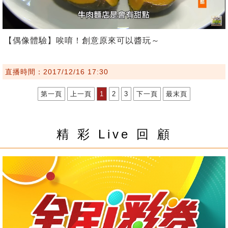
【偶像體驗】唉唷！創意原來可以醬玩～
直播時間：2017/12/16 17:30
第一頁
上一頁
1
2
3
下一頁
最末頁
精 彩 Live 回 顧