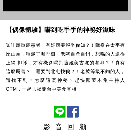
【偶像體驗】嚇到吃手手的神祕好滋味
咖啡癮重症患者，有好康要報乎你知？！隱身在太平有
座山頭，種滿了咖啡樹，老闆自產自銷，想喝的人還得
上網 排隊，才有機會喝到這媲美古坑的咖啡？！真有
這麼厲害？！還要到北屯找鴨？！老饕等級不夠的人，
還找不到？怎麼這麼神秘？趕快跟著本集主持人
GTM，一起去揭開台中美食真相！
影 音 回 顧