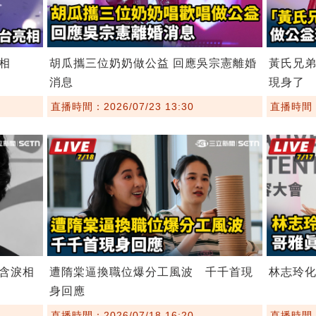
相
胡瓜攜三位奶奶做公益 回應吳宗憲離婚
黃氏兄
消息
現身了
直播時間：2026/07/23 13:30
直播時間：2
含淚相
遭隋棠逼換職位爆分工風波 千千首現
林志玲
身回應
直播時間：2026/07/18 16:20
直播時間：2