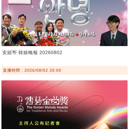
安妞👋 韓娛晚報 20260802
直播時間：2026/08/02 20:00