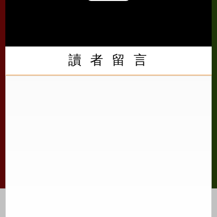
Play
Video
讀 者 留 言