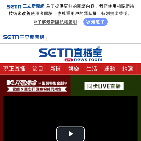
三立新聞網
為了提供更好的閱讀內容，我們使用相關網站
技術來改善使用者體驗，也尊重用戶的隱私權，特別提出聲明。
了解最新隱私權聲明
知道了
現正直播
節目
新聞
娛樂
生活
運動
精選