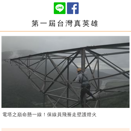
第一屆台灣真英雄
電塔之巔命懸一線！保線員飛簷走壁護燈火