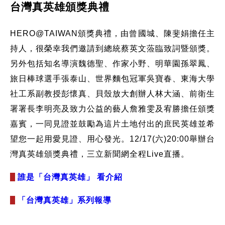
台灣真英雄頒獎典禮
HERO@TAIWAN頒獎典禮，由曾國城、陳斐娟擔任主
持人，很榮幸我們邀請到總統蔡英文蒞臨致詞暨頒獎。
另外包括知名導演魏德聖、作家小野、明華園孫翠鳳、
旅日棒球選手張泰山、世界麵包冠軍吳寶春、東海大學
社工系副教授彭懷真、貝殼放大創辦人林大涵、前衛生
署署長李明亮及致力公益的藝人詹雅雯及宥勝擔任頒獎
嘉賓，一同見證並鼓勵為這片土地付出的庶民英雄並希
望您一起用愛見證、用心發光。12/17(六)20:00舉辦台
灣真英雄頒獎典禮，三立新聞網全程Live直播。
誰是「台灣真英雄」 看介紹
「台灣真英雄」系列報導