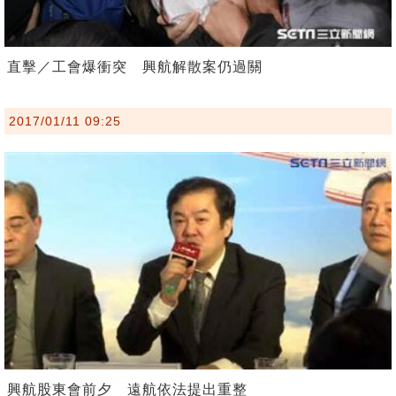
直擊／工會爆衝突 興航解散案仍過關
2017/01/11 09:25
興航股東會前夕 遠航依法提出重整