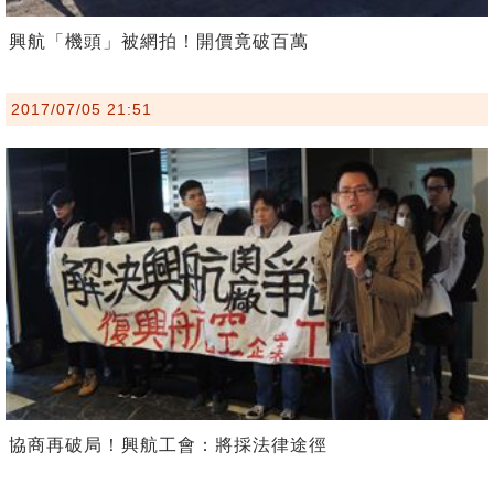
興航「機頭」被網拍！開價竟破百萬
2017/07/05 21:51
協商再破局！興航工會：將採法律途徑