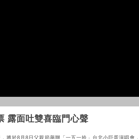
票 露面吐雙喜臨門心聲
蛋，將於8月8日父親節舉辦「一五一拾」台北小巨蛋演唱會，