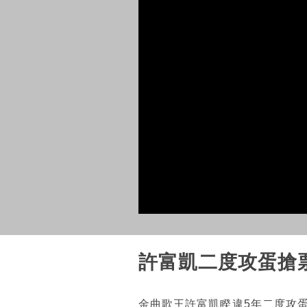
許富凱二度攻蛋搶
金曲歌王許富凱睽違5年二度攻