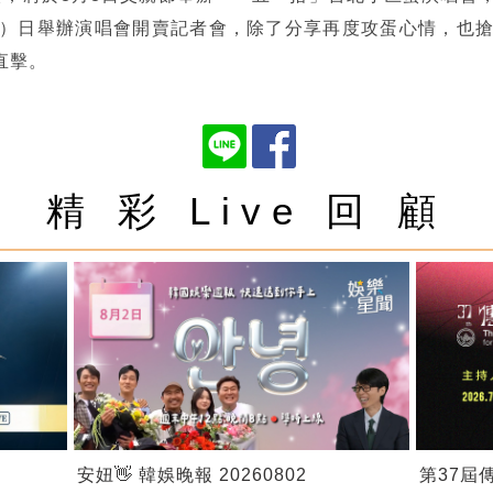
1）日舉辦演唱會開賣記者會，除了分享再度攻蛋心情，也搶
直擊。
精 彩 Live 回 顧
安妞👋 韓娛晚報 20260802
第37屆