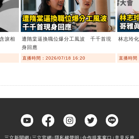
含淚相
遭隋棠逼換職位爆分工風波 千千首現
林志玲
身回應
直播時間：2026/07/18 16:20
直播時間：2
三立新聞網
三立官網
隱私權聲明
合作提案窗口
意見反應