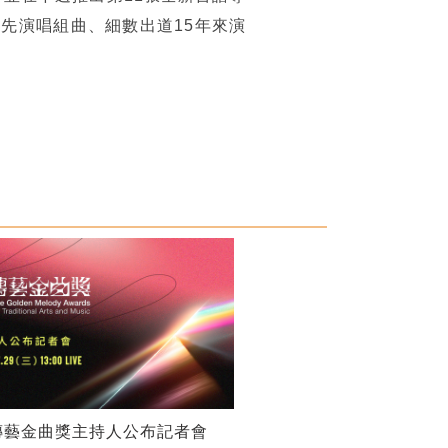
先演唱組曲、細數出道15年來演
傳藝金曲獎主持人公布記者會