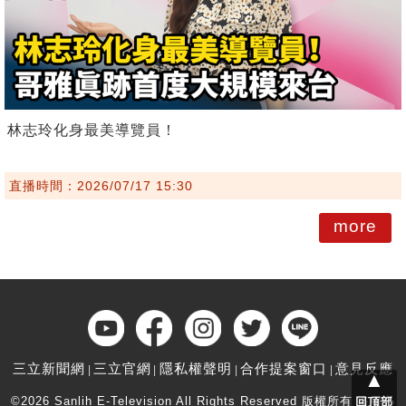
林志玲化身最美導覽員！
直播時間：2026/07/17 15:30
more
三立新聞網
三立官網
隱私權聲明
合作提案窗口
意見反應
▲
©2026 Sanlih E-Television All Rights Reserved 版權所有 盜用必
回頂部