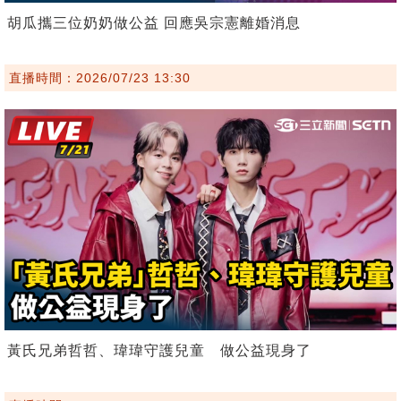
胡瓜攜三位奶奶做公益 回應吳宗憲離婚消息
直播時間：2026/07/23 13:30
黃氏兄弟哲哲、瑋瑋守護兒童 做公益現身了