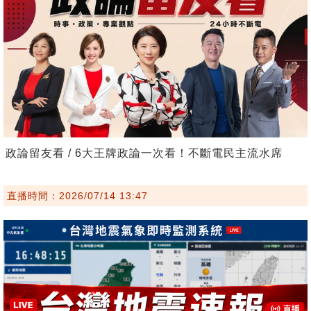
政論留友看 / 6大王牌政論一次看！不斷電民主流水席
直播時間：2026/07/14 13:47