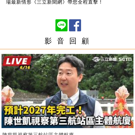
場最新情形《三立新聞網》帶您全程直擊！
影 音 回 顧
陳世凱視察第三航站區主體航廈