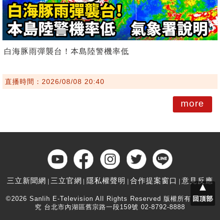
白海豚雨彈襲台！本島陸警機率低
直播時間：2026/08/08 20:40
more
三立新聞網
三立官網
隱私權聲明
合作提案窗口
意見反應
▲
©2026 Sanlih E-Television All Rights Reserved 版權所有 盜用必
回頂部
究 台北市內湖區舊宗路一段159號 02-8792-8888