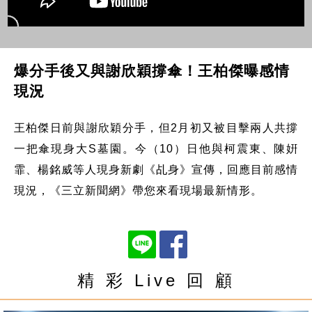
爆分手後又與謝欣穎撐傘！王柏傑曝感情
現況
王柏傑日前與謝欣穎分手，但2月初又被目擊兩人共撐
一把傘現身大S墓園。今（10）日他與柯震東、陳姸
霏、楊銘威等人現身新劇《乩身》宣傳，回應目前感情
現況，《三立新聞網》帶您來看現場最新情形。
精 彩 Live 回 顧