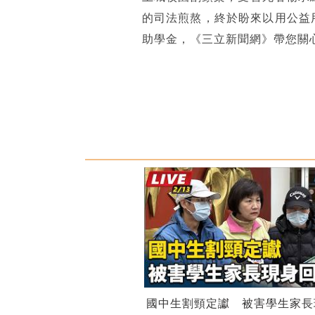
的司法煎熬，終於盼來以用公益
助學金，《三立新聞網》帶您關
國中生割頸定讞 被害學生家長