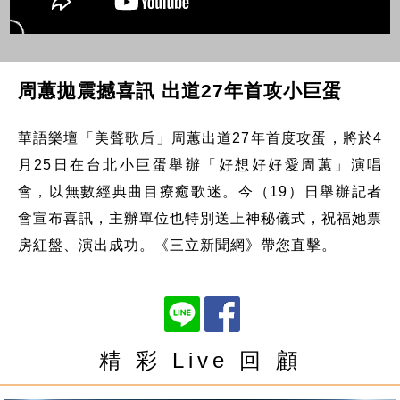
周蕙拋震撼喜訊 出道27年首攻小巨蛋
華語樂壇「美聲歌后」周蕙出道27年首度攻蛋，將於4
月25日在台北小巨蛋舉辦「好想好好愛周蕙」演唱
會，以無數經典曲目療癒歌迷。今（19）日舉辦記者
會宣布喜訊，主辦單位也特別送上神秘儀式，祝福她票
房紅盤、演出成功。《三立新聞網》帶您直擊。
精 彩 Live 回 顧