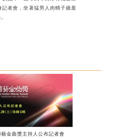
身記者會，坐著猛男人肉轎子嬌羞
場。
傳藝金曲獎主持人公布記者會