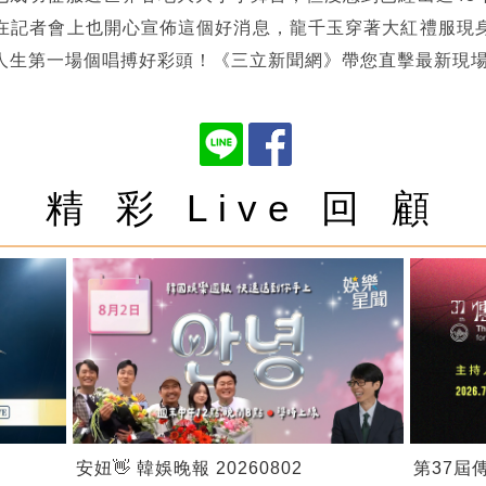
在記者會上也開心宣佈這個好消息，龍千玉穿著大紅禮服現
人生第一場個唱搏好彩頭！《三立新聞網》帶您直擊最新現
精 彩 Live 回 顧
安妞👋 韓娛晚報 20260802
第37屆