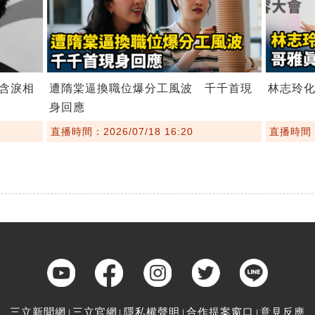
含淚相
遭隋棠逼換職位爆分工風波 千千首現
林志玲
身回應
直播時間：2026/07/18 16:20
直播時間：2
三立新聞網
三立官網
隱私權聲明
合作提案窗口
意見反應