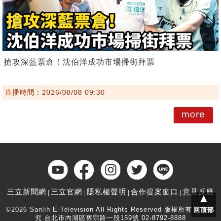
搶攻深藍票倉！沈伯洋成功市場掃街拜票
直播時間：2026/08/08 09:30
more
三立新聞網
三立官網
隱私權聲明
合作提案窗口
意見反應
▲
©2026 Sanlih E-Television All Rights Reserved 版權所有 盜用必
回頂部
究 台北市內湖區舊宗路一段159號 02-8792-8888