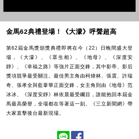
金馬62典禮登場！《大濛》呼聲超高
第62屆金馬獎頒獎典禮即將在今（22）日晚間盛大登
場，《大濛》、《眾生相》、《地母》、《深度安
靜》、《幸福之路》等強片正面交鋒，其中影帝、影后
獎項競爭最受關注。最佳男主角由柯煒林、張震、許瑞
奇、張孝全與藍葦華正面交鋒，女主角則由《地母》范
冰冰、《深度安靜》林依晨最受矚目，誰能抱回本屆金
馬最高榮譽，全場都在等著這一刻。《三立新聞網》帶
大家直擊後台最新現場。