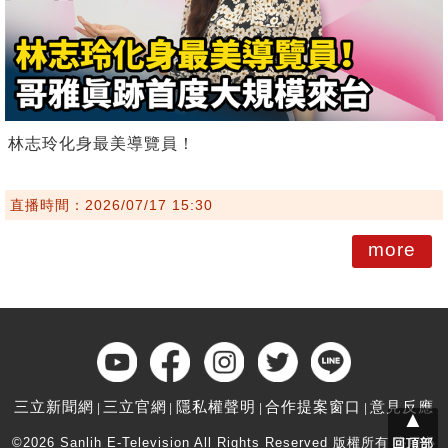
林志玲化身最美導覽員！
直播時間：2026/07/17 15:30
more
三立新聞網
三立官網
隱私權聲明
合作提案窗口
意見反應
▲
©2026 Sanlih E-Television All Rights Reserved 版權所有 盜用必
回頂部