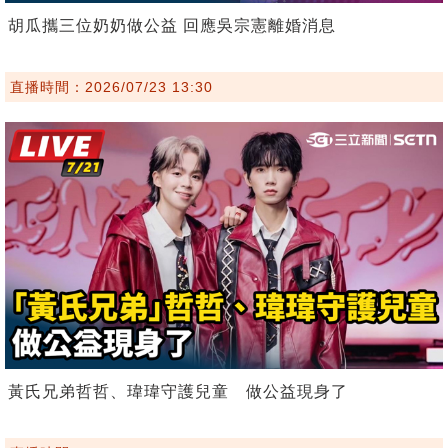
胡瓜攜三位奶奶做公益 回應吳宗憲離婚消息
直播時間：2026/07/23 13:30
黃氏兄弟哲哲、瑋瑋守護兒童 做公益現身了