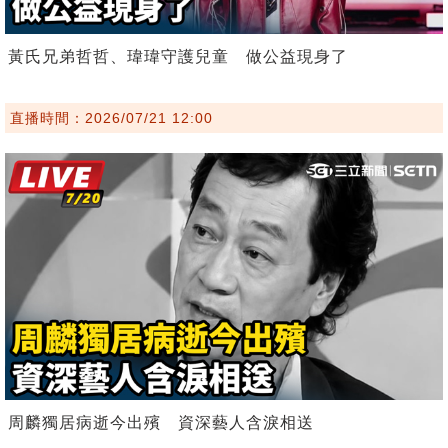
黃氏兄弟哲哲、瑋瑋守護兒童 做公益現身了
直播時間：2026/07/21 12:00
周麟獨居病逝今出殯 資深藝人含淚相送