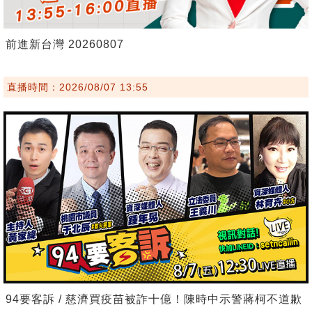
前進新台灣 20260807
直播時間：2026/08/07 13:55
94要客訴 / 慈濟買疫苗被詐十億！陳時中示警蔣柯不道歉