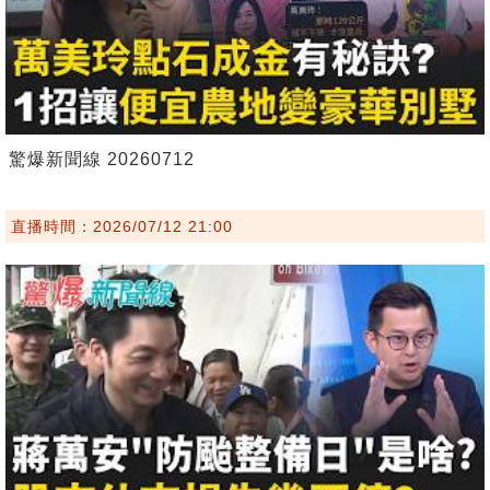
驚爆新聞線 20260712
直播時間：2026/07/12 21:00