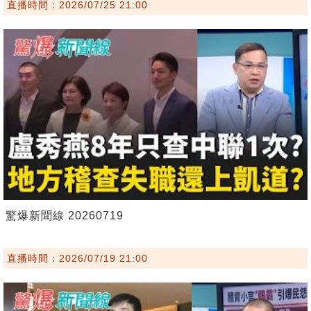
直播時間：2026/07/25 21:00
驚爆新聞線 20260719
直播時間：2026/07/19 21:00