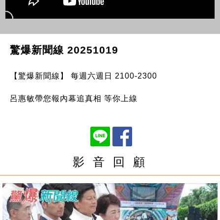
驚爆新聞線 20251019
【驚爆新聞線】 每週六週日 2100-2300
呂惠敏帶您報內幕追真相 等你上線
影 音 回 顧