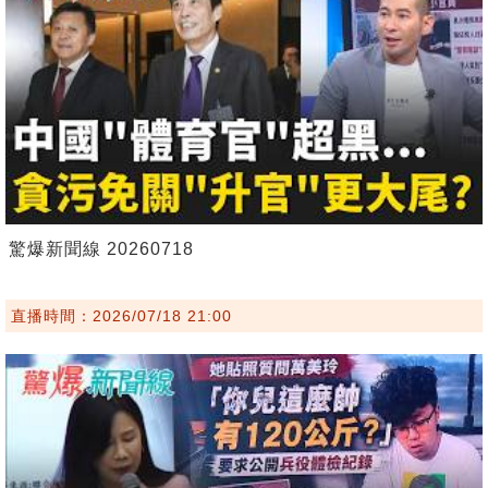
驚爆新聞線 20260718
直播時間：2026/07/18 21:00