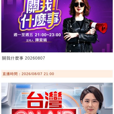
關我什麼事 20260807
直播時間：2026/08/07 21:00