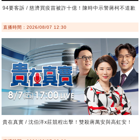
94要客訴 / 慈濟買疫苗被詐十億！陳時中示警蔣柯不道歉
直播時間：2026/08/07 12:30
貴在真實 / 沈伯洋x莊競程出擊！雙殺蔣萬安與高虹安！