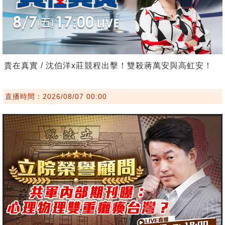
貴在真實 / 沈伯洋x莊競程出擊！雙殺蔣萬安與高虹安！
直播時間：2026/08/07 00:00