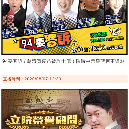
94要客訴 / 慈濟買疫苗被詐十億！陳時中示警蔣柯不道歉
直播時間：2026/08/07 12:30