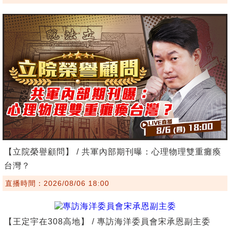
【立院榮譽顧問】 / 共軍內部期刊曝：心理物理雙重癱瘓
台灣？
直播時間：2026/08/06 18:00
【王定宇在308高地】 / 專訪海洋委員會宋承恩副主委