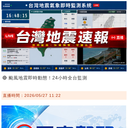
🔴 颱風地震即時動態！24小時全台監測
直播時間：2026/05/27 11:22