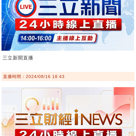
三立新聞直播
直播時間：2024/08/16 18:43