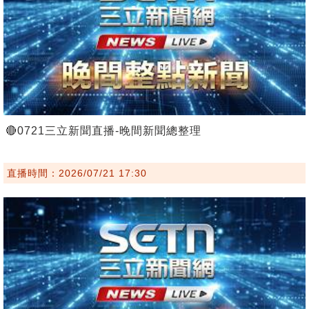
🔴0721三立新聞直播-晚間新聞總整理
直播時間：2026/07/21 17:30