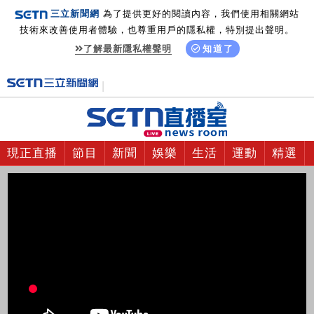
三立新聞網
為了提供更好的閱讀內容，我們使用相關網站
技術來改善使用者體驗，也尊重用戶的隱私權，特別提出聲明。
了解最新隱私權聲明
知道了
現正直播
節目
新聞
娛樂
生活
運動
精選