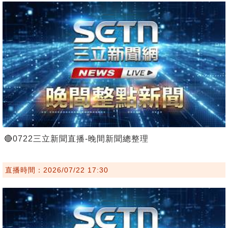
🔴0722三立新聞直播-晚間新聞總整理
直播時間：2026/07/22 17:30