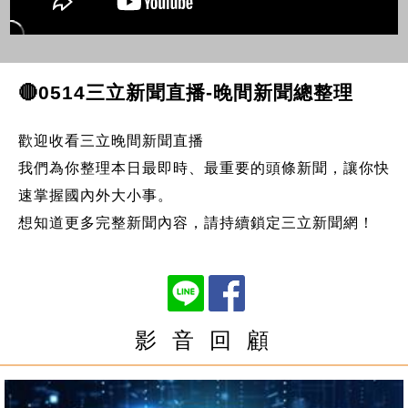
🔴0514三立新聞直播-晚間新聞總整理
歡迎收看三立晚間新聞直播
我們為你整理本日最即時、最重要的頭條新聞，讓你快
速掌握國內外大小事。
想知道更多完整新聞內容，請持續鎖定三立新聞網！
影 音 回 顧