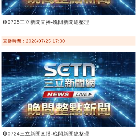
🔴0725三立新聞直播-晚間新聞總整理
直播時間：2026/07/25 17:30
🔴0724三立新聞直播-晚間新聞總整理