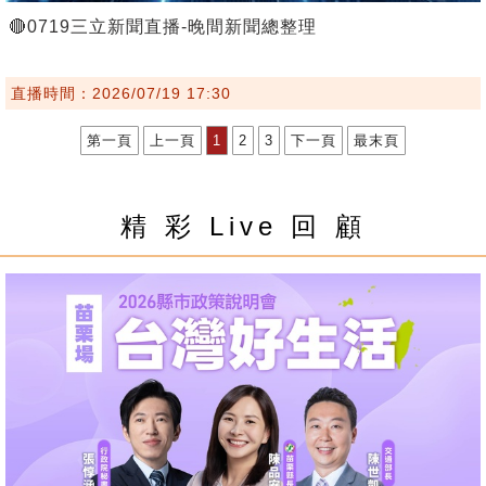
🔴0719三立新聞直播-晚間新聞總整理
直播時間：2026/07/19 17:30
第一頁
上一頁
1
2
3
下一頁
最末頁
精 彩 Live 回 顧