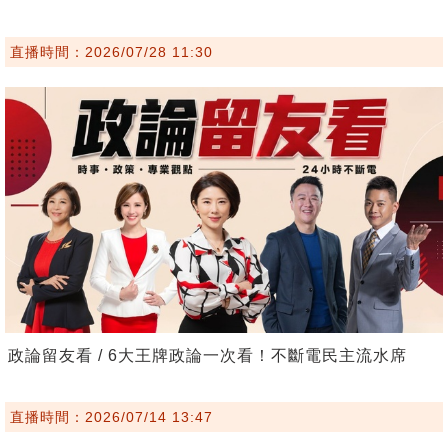
直播時間：2026/07/28 11:30
政論留友看 / 6大王牌政論一次看！不斷電民主流水席
直播時間：2026/07/14 13:47