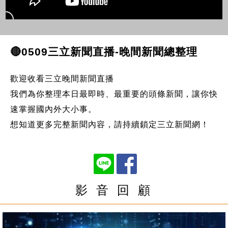
🔴0509三立新聞直播-晚間新聞總整理
歡迎收看三立晚間新聞直播
我們為你整理本日最即時、最重要的頭條新聞，讓你快
速掌握國內外大小事。
想知道更多完整新聞內容，請持續鎖定三立新聞網！
影 音 回 顧