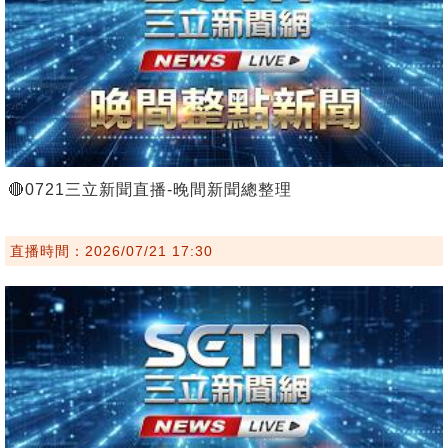
🔴0721三立新聞直播-晚間新聞總整理
直播時間：2026/07/21 17:30