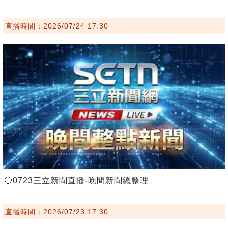
直播時間：2026/07/24 17:30
🔴0723三立新聞直播-晚間新聞總整理
直播時間：2026/07/23 17:30