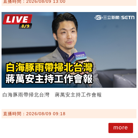
直播時間：2026/08/09 13:00
白海豚雨帶掃北台灣 蔣萬安主持工作會報
直播時間：2026/08/09 09:18
more