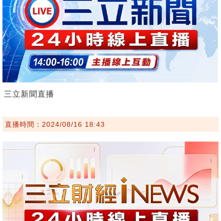
三立新聞直播
直播時間：2024/08/16 18:43