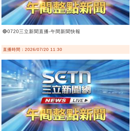
🔴0720三立新聞直播-午間新聞快報
直播時間：2026/07/20 11:30