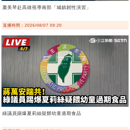
蕭美琴赴高雄視導南部「城鎮韌性演習」
直播時間：2026/08/07 09:20
綠議員踢爆夏莉絲疑餵幼童過期食品