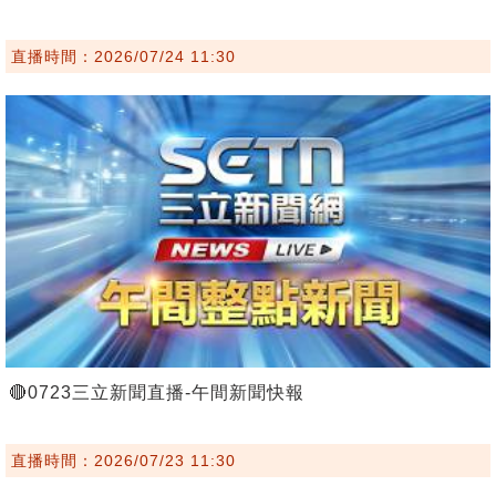
直播時間：2026/07/24 11:30
🔴0723三立新聞直播-午間新聞快報
直播時間：2026/07/23 11:30