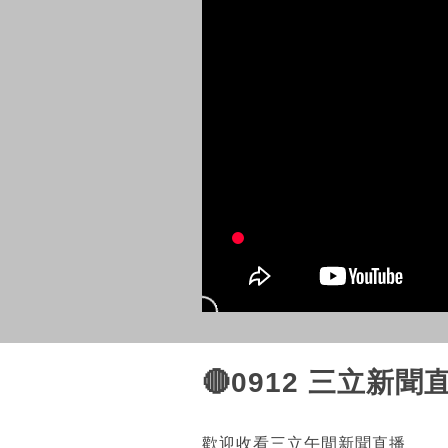
🔴0912 三立新
歡迎收看三立午間新聞直播