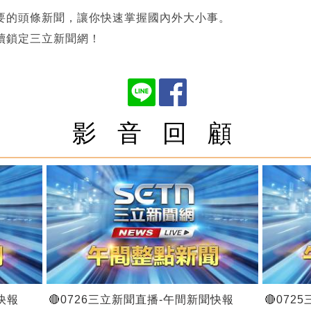
要的頭條新聞，讓你快速掌握國內外大小事。
續鎖定三立新聞網！
影 音 回 顧
快報
🔴0726三立新聞直播-午間新聞快報
🔴07