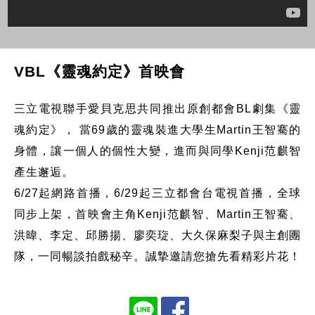
VBL《靈魂約定》首映會
三立電視聯手愛貝克思共同推出原創都會BL劇集《靈
魂約定》， 當69歲的靈魂裝進大學生Martin王智騫的
身體，讓一個人的個性大變，進而與同學Kenji范麒智
產生邂逅。
6/27起網路首播，6/29起三立都會台電視首播，全球
同步上架，首映會主角Kenji范麒智、Martin王智騫、
洪暐、李定、邱勝揚、廖奕琁、大久保麻梨子與主創團
隊，一同暢談拍戲秘辛。誠摯邀請您搶先看精彩片花！