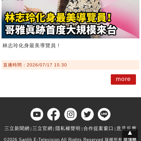
林志玲化身最美導覽員！
直播時間：2026/07/17 15:30
more
三立新聞網
三立官網
隱私權聲明
合作提案窗口
意見反應
▲
©2026 Sanlih E-Television All Rights Reserved 版權所有 盜用必
回頂部