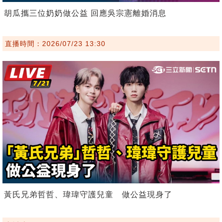
胡瓜攜三位奶奶做公益 回應吳宗憲離婚消息
直播時間：2026/07/23 13:30
黃氏兄弟哲哲、瑋瑋守護兒童 做公益現身了