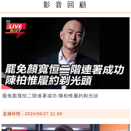
影 音 回 顧
罷免顏寬恒二階連署成功 陳柏惟履約剃光頭
直播時間：2025/06/27 21:00