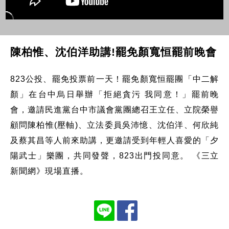
陳柏惟、沈伯洋助講!罷免顏寬恒罷前晚會
823公投、罷免投票前一天！罷免顏寬恒罷團「中二解
顏」在台中烏日舉辦「拒絕貪污 我同意！」罷前晚
會，邀請民進黨台中市議會黨團總召王立任、立院榮譽
顧問陳柏惟(壓軸)、立法委員吳沛憶、沈伯洋、何欣純
及蔡其昌等人前來助講，更邀請受到年輕人喜愛的「夕
陽武士」樂團，共同發聲，823出門投同意。 《三立
新聞網》現場直播。