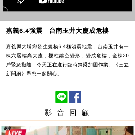
嘉義6.4強震 台南玉井大廈成危樓
嘉義縣大埔鄉發生規模6.4極淺震地震，台南玉井有一
棟六層樓高大廈，樑柱鏤空變形，變成危樓，全棟30
戶緊急撤離，今天正在進行臨時鋼梁加固作業。《三立
新聞網》帶您一起關心。
影 音 回 顧