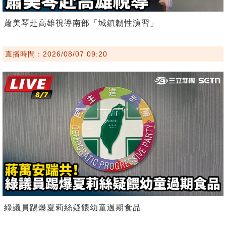
蕭美琴赴高雄視導南部「城鎮韌性演習」
直播時間：2026/08/07 09:20
綠議員踢爆夏莉絲疑餵幼童過期食品