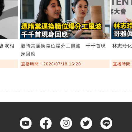
含淚相
遭隋棠逼換職位爆分工風波 千千首現
林志玲
身回應
直播時間：2026/07/18 16:20
直播時間：2