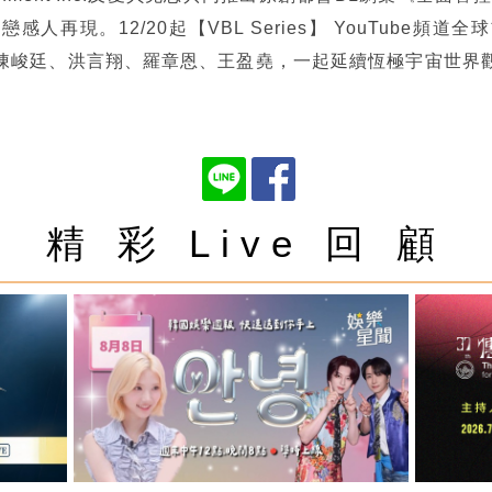
人再現。12/20起【VBL Series】 YouTube
陳峻廷、洪言翔、羅章恩、王盈堯，一起延續恆極宇宙世界觀
精 彩 Live 回 顧