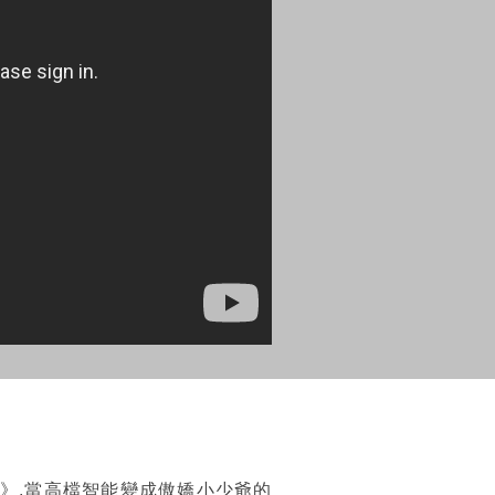
面管控》,當高檔智能變成傲嬌小少爺的